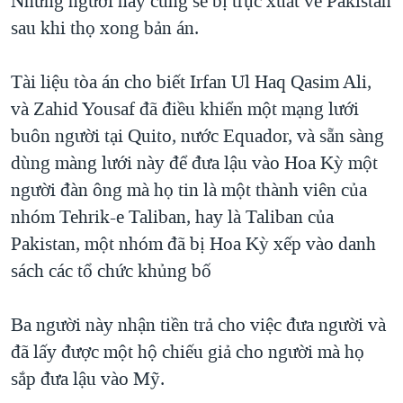
Những người này cũng sẽ bị trục xuất về Pakistan
QUAN HỆ VIỆT MỸ
sau khi thọ xong bản án.
Tài liệu tòa án cho biết Irfan Ul Haq Qasim Ali,
và Zahid Yousaf đã điều khiển một mạng lưới
buôn người tại Quito, nước Equador, và sẵn sàng
dùng màng lưới này để đưa lậu vào Hoa Kỳ một
người đàn ông mà họ tin là một thành viên của
nhóm Tehrik-e Taliban, hay là Taliban của
Pakistan, một nhóm đã bị Hoa Kỳ xếp vào danh
sách các tổ chức khủng bố
Ba người này nhận tiền trả cho việc đưa người và
đã lấy được một hộ chiếu giả cho người mà họ
sắp đưa lậu vào Mỹ.