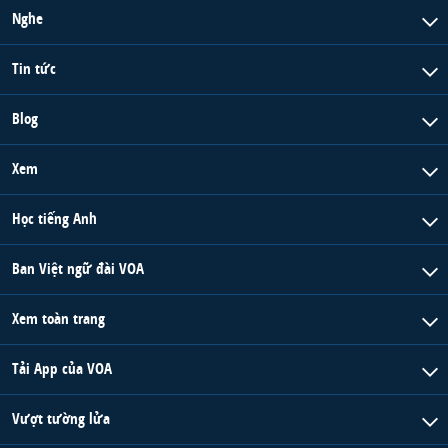
Nghe
Tin tức
Blog
Xem
Học tiếng Anh
Ban Việt ngữ đài VOA
Xem toàn trang
Tải App của VOA
Vượt tường lửa