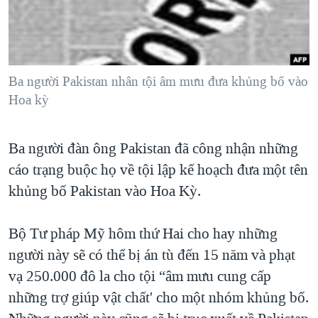
TẠI
VIDEO
"Tìm"
NGƯỜI VIỆT HẢI NGOẠI
HÀNH TRÌNH BẦU CỬ 2024
NGHE
ĐỜI SỐNG
MỘT NĂM CHIẾN TRANH TẠI DẢI GAZA
KINH TẾ
MẠNG XÃ HỘI
Ba người Pakistan nhân tội âm mưu đưa khủng bố vào
GIẢI MÃ VÀNH ĐAI & CON ĐƯỜNG
KHOA HỌC
Hoa kỳ
NGÀY TỊ NẠN THẾ GIỚI
SỨC KHOẺ
TRỊNH VĨNH BÌNH - NGƯỜI HẠ 'BÊN THẮNG CUỘC'
Ngôn ngữ khác
VĂN HOÁ
Ba người đàn ông Pakistan đã công nhận những
GROUND ZERO – XƯA VÀ NAY
cáo trạng buộc họ về tội lập kế hoạch đưa một tên
THỂ THAO
CHI PHÍ CHIẾN TRANH AFGHANISTAN
khủng bố Pakistan vào Hoa Kỳ.
GIÁO DỤC
CÁC GIÁ TRỊ CỘNG HÒA Ở VIỆT NAM
Bộ Tư pháp Mỹ hôm thứ Hai cho hay những
THƯỢNG ĐỈNH TRUMP-KIM TẠI VIỆT NAM
người này sẽ có thể bị án tù đến 15 năm và phạt
TRỊNH VĨNH BÌNH VS. CHÍNH PHỦ VIỆT NAM
vạ 250.000 đô la cho tội “âm mưu cung cấp
NGƯ DÂN VIỆT VÀ LÀN SÓNG TRỘM HẢI SÂM
những trợ giúp vật chất' cho một nhóm khủng bố.
BÊN KIA QUỐC LỘ: TIẾNG VỌNG TỪ NÔNG THÔN MỸ