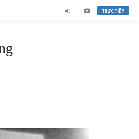
TRỰC TIẾP
ng