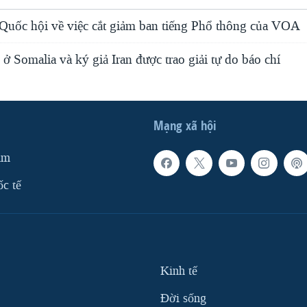
i Quốc hội về việc cắt giảm ban tiếng Phổ thông của VOA
 ở Somalia và ký giả Iran được trao giải tự do báo chí
Mạng xã hội
am
ốc tế
Kinh tế
Ðời sống