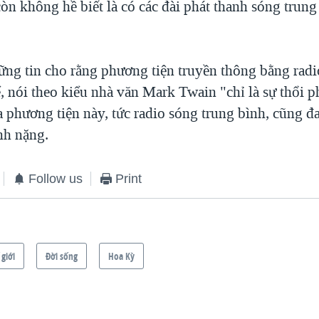
còn không hề biết là có các đài phát thanh sóng trun
ững tin cho rằng phương tiện truyền thông bằng radi
ể, nói theo kiểu nhà văn Mark Twain "chỉ là sự thổi 
ra phương tiện này, tức radio sóng trung bình, cũng đ
nh nặng.
Follow us
Print
 giới
Ðời sống
Hoa Kỳ