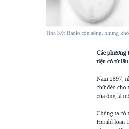
VIỆT NAM
NGƯ DÂN VIỆT VÀ LÀN SÓNG
TRỘM HẢI SÂM
Hoa Kỳ: Radio còn sống, nhưng khô
BÊN KIA QUỐC LỘ: TIẾNG VỌNG
TỪ NÔNG THÔN MỸ
QUAN HỆ VIỆT MỸ
Các phương t
tiện có từ lâ
Năm 1897, nh
chữ đến cho 
của ông là m
Chúng ta có 
Herald loan 