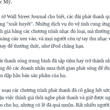
ớc Mỹ.
 tờ Wall Street Journal cho biết, các đài phát thanh 
rạng "xuất huyết". Những dịch vụ do vệ tinh cung ứn
nh giả bằng các chương trình nhạc đủ loại, mà thường
ảng cáo xen vào, và mọi người còn tự tay thu nhạc
tay để thưởng thức, như iPod chẳng hạn.
át thanh sóng trung bình đã sập tiệm hay trở thành n
ng đó các doanh nhân mua thời gian phát sóng để dù
n dập hầu bán sản phẩm của họ.
soạn các chương trình phát thanh đã cố gắng hết sức
n việc thính giả thôi nghe phát thanh và giữ được ng
áo cho họ, nhưng có lẽ đã quá muộn. Rất nhiều người