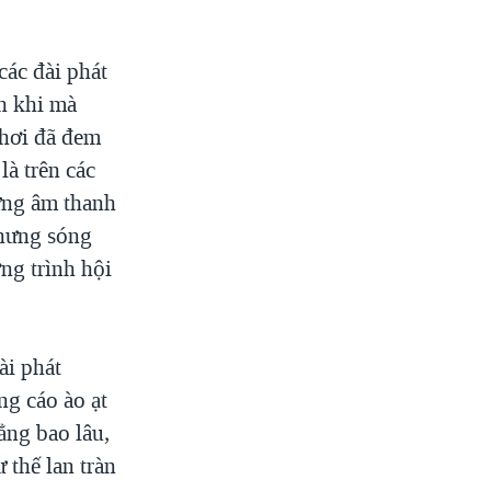
các đài phát
h khi mà
 hơi đã đem
là trên các
hững âm thanh
Nhưng sóng
ng trình hội
ài phát
ng cáo ào ạt
ẳng bao lâu,
thế lan tràn