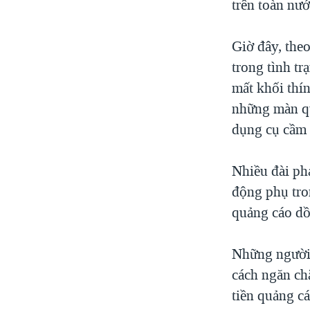
trên toàn nư
Giờ đây, theo
trong tình t
mất khối thí
những màn qu
dụng cụ cầm 
Nhiều đài ph
động phụ tro
quảng cáo dồ
Những người 
cách ngăn chặ
tiền quảng c