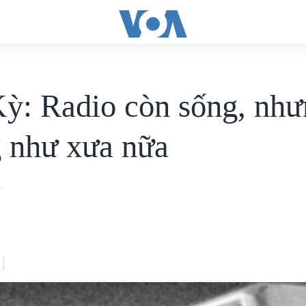
ỳ: Radio còn sống, như
 như xưa nữa
r