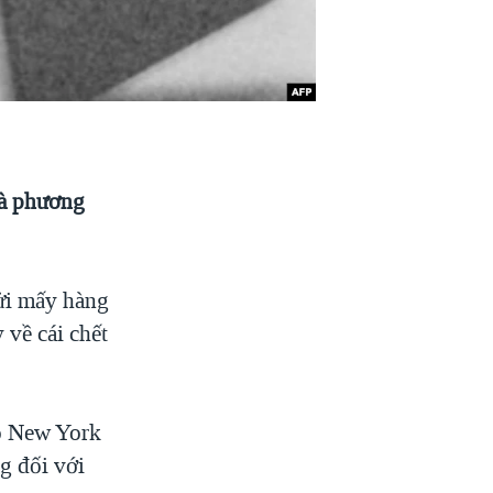
và phương
ửi mấy hàng
 về cái chết
áo New York
g đối với