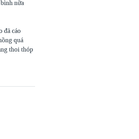
g bình nữa
o đã cáo
phồng quá
ang thoi thóp