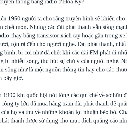
truyền thông bằng radio ở Hoa Kỳ?
ên 1950 người ta cho rằng truyền hình sẽ khiến cho 
ần chết mòn. Nhưng các đài phát thanh vẫn sống mạn
dio chạy bằng transistor xách tay hoặc gắn trong xe
ươi, rộn rã đến cho người nghe. Đài phát thanh, nhất 
g bình, bị coi như đã chết khi các đài FM phát đi n
ng bị nhiễu sóng, thu hút sự chú ý của người nghe. 
ẫn sống như là một nguồn thông tin hay cho các chươ
n bây giờ.
n 1990 khi quốc hội nới lỏng các qui chế về sở hữu đ
 công ty lớn đã mua hằng trăm đài phát thanh để quả
 của họ và thu về những khoản lợi nhuận béo bở. Ch
phát thanh được sử dụng cho mục đích quảng cáo như 