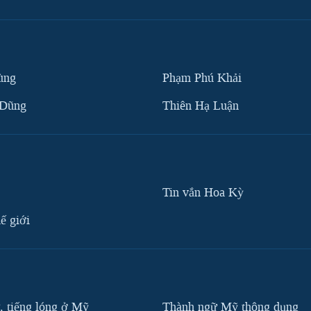
ùng
Phạm Phú Khải
 Dũng
Thiên Hạ Luận
Tin vắn Hoa Kỳ
ế giới
, tiếng lóng ở Mỹ
Thành ngữ Mỹ thông dụng