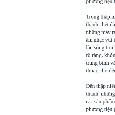
phương tiện 
Trong thập ni
thanh chết d
những máy ra
âm nhạc vui t
làn sóng trun
rõ ràng, khô
trung bình v
thoại, cho đế
Đến thập niê
thanh, những
các sản phẩm
phương tiện 