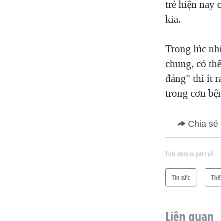
trẻ hiện nay 
kia.
Trong lúc nh
chung, có th
đáng" thì ít 
trong cơn bệ
Chia sẻ
This item is part of
Tin tức
Thế
Liên quan