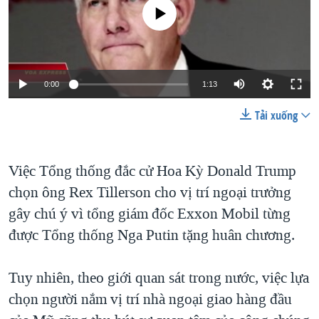
TẠI
No media source currently available
VIDEO
"Tìm"
NGƯỜI VIỆT HẢI NGOẠI
HÀNH TRÌNH BẦU CỬ 2024
NGHE
ĐỜI SỐNG
MỘT NĂM CHIẾN TRANH TẠI DẢI GAZA
KINH TẾ
MẠNG XÃ HỘI
GIẢI MÃ VÀNH ĐAI & CON ĐƯỜNG
0:00
1:13
KHOA HỌC
NGÀY TỊ NẠN THẾ GIỚI
Tải xuống
SỨC KHOẺ
TRỊNH VĨNH BÌNH - NGƯỜI HẠ 'BÊN THẮNG CUỘC'
Ngôn ngữ khác
VĂN HOÁ
GROUND ZERO – XƯA VÀ NAY
Việc Tổng thống đắc cử Hoa Kỳ Donald Trump
THỂ THAO
CHI PHÍ CHIẾN TRANH AFGHANISTAN
chọn ông Rex Tillerson cho vị trí ngoại trưởng
GIÁO DỤC
CÁC GIÁ TRỊ CỘNG HÒA Ở VIỆT NAM
gây chú ý vì tổng giám đốc Exxon Mobil từng
được Tổng thống Nga Putin tặng huân chương.
THƯỢNG ĐỈNH TRUMP-KIM TẠI VIỆT NAM
TRỊNH VĨNH BÌNH VS. CHÍNH PHỦ VIỆT NAM
Tuy nhiên, theo giới quan sát trong nước, việc lựa
NGƯ DÂN VIỆT VÀ LÀN SÓNG TRỘM HẢI SÂM
chọn người nắm vị trí nhà ngoại giao hàng đầu
BÊN KIA QUỐC LỘ: TIẾNG VỌNG TỪ NÔNG THÔN MỸ