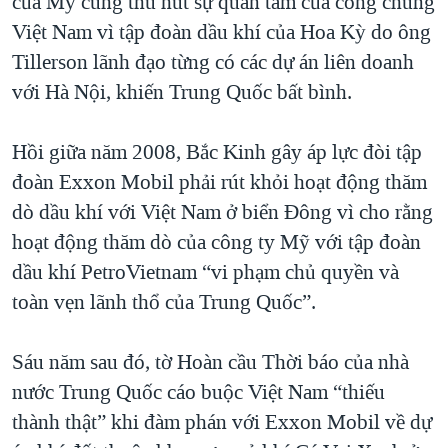
của Mỹ cũng thu hút sự quan tâm của công chúng
QUAN HỆ VIỆT MỸ
Việt Nam vì tập đoàn dầu khí của Hoa Kỳ do ông
Tillerson lãnh đạo từng có các dự án liên doanh
với Hà Nội, khiến Trung Quốc bất bình.
Hồi giữa năm 2008, Bắc Kinh gây áp lực đòi tập
đoàn Exxon Mobil phải rút khỏi hoạt động thăm
dò dầu khí với Việt Nam ở biển Đông vì cho rằng
hoạt động thăm dò của công ty Mỹ với tập đoàn
dầu khí PetroVietnam “vi phạm chủ quyền và
toàn vẹn lãnh thổ của Trung Quốc”.
Sáu năm sau đó, tờ Hoàn cầu Thời báo của nhà
nước Trung Quốc cáo buộc Việt Nam “thiếu
thành thật” khi đàm phán với Exxon Mobil về dự