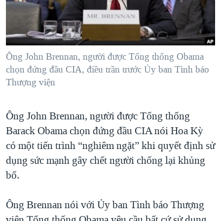
TẠI
VIDEO
"Tìm"
NGƯỜI VIỆT HẢI NGOẠI
HÀNH TRÌNH BẦU CỬ 2024
NGHE
ĐỜI SỐNG
MỘT NĂM CHIẾN TRANH TẠI DẢI GAZA
KINH TẾ
MẠNG XÃ HỘI
Ông John Brennan, người được Tổng thống Obama
GIẢI MÃ VÀNH ĐAI & CON ĐƯỜNG
KHOA HỌC
chọn đứng đầu CIA, điều trần trước Ủy ban Tình báo
NGÀY TỊ NẠN THẾ GIỚI
Thượng viện
SỨC KHOẺ
TRỊNH VĨNH BÌNH - NGƯỜI HẠ 'BÊN THẮNG CUỘC'
Ngôn ngữ khác
VĂN HOÁ
GROUND ZERO – XƯA VÀ NAY
Ông John Brennan, người được Tổng thống
THỂ THAO
CHI PHÍ CHIẾN TRANH AFGHANISTAN
Barack Obama chọn đứng đầu CIA nói Hoa Kỳ
GIÁO DỤC
có một tiến trình “nghiêm ngặt” khi quyết định sử
CÁC GIÁ TRỊ CỘNG HÒA Ở VIỆT NAM
dụng sức mạnh gây chết người chống lại khủng
THƯỢNG ĐỈNH TRUMP-KIM TẠI VIỆT NAM
bố.
TRỊNH VĨNH BÌNH VS. CHÍNH PHỦ VIỆT NAM
NGƯ DÂN VIỆT VÀ LÀN SÓNG TRỘM HẢI SÂM
Ông Brennan nói với Ủy ban Tình báo Thượng
BÊN KIA QUỐC LỘ: TIẾNG VỌNG TỪ NÔNG THÔN MỸ
viện Tổng thống Obama yêu cầu bất cứ sử dụng