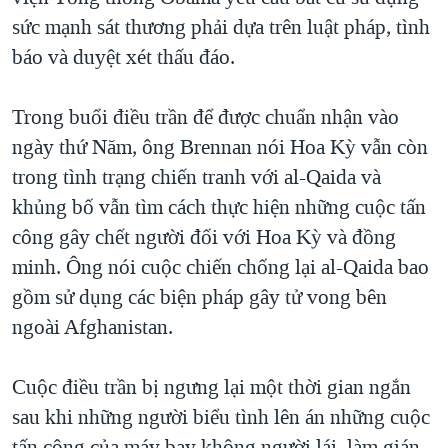
sức mạnh sát thương phải dựa trên luật pháp, tình
QUAN HỆ VIỆT MỸ
báo và duyệt xét thấu đáo.
Trong buổi điều trần để được chuẩn nhận vào
ngày thứ Năm, ông Brennan nói Hoa Kỳ vẫn còn
trong tình trạng chiến tranh với al-Qaida và
khủng bố vẫn tìm cách thực hiện những cuộc tấn
công gây chết người đối với Hoa Kỳ và đồng
minh. Ông nói cuộc chiến chống lại al-Qaida bao
gồm sử dụng các biện pháp gây tử vong bên
ngoài Afghanistan.
Cuộc điều trần bị ngưng lại một thời gian ngắn
sau khi những người biểu tình lên án những cuộc
tấn công của máy bay không người lái, làm gián