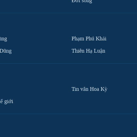
Ðời sống
ùng
Phạm Phú Khải
 Dũng
Thiên Hạ Luận
Tin vắn Hoa Kỳ
ế giới