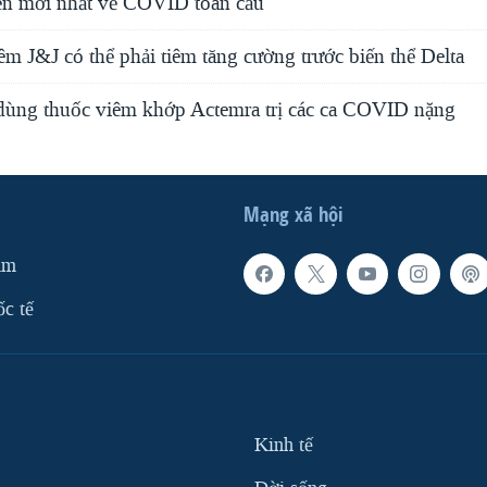
ến mới nhất về COVID toàn cầu
êm J&J có thể phải tiêm tăng cường trước biến thể Delta
ùng thuốc viêm khớp Actemra trị các ca COVID nặng
Mạng xã hội
am
ốc tế
Kinh tế