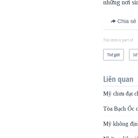
những nơi sin
Chia sẻ
This item is part of
Thế giới
Sứ
Liên quan
Mỹ chưa đạt ch
Tòa Bạch Ốc ch
Mỹ không định