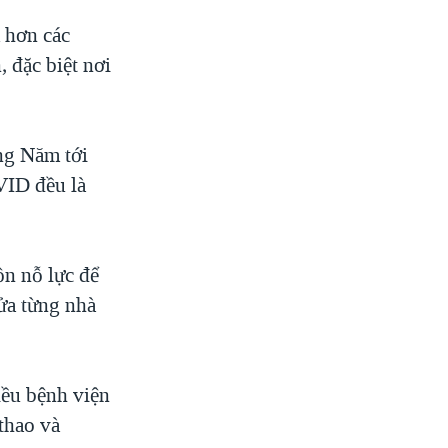
m hơn các
 đặc biệt nơi
ng Năm tới
VID đều là
ồn nỗ lực để
ửa từng nhà
iều bệnh viện
 thao và