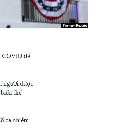
ng COVID để
ệu người được
biến thể
số ca nhiễm