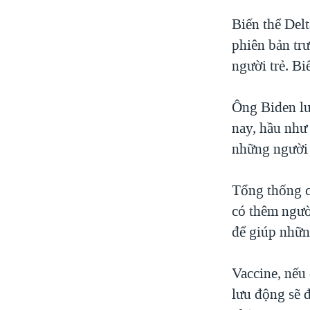
Biến thể Delt
phiên bản trư
người trẻ. Bi
Ông Biden lư
nay, hầu như
những người 
Tổng thống c
có thêm ngườ
để giúp nhữn
Vaccine, nếu 
lưu động sẽ đ