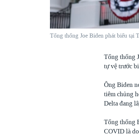
VIỆT NAM
NGƯ DÂN VIỆT VÀ LÀN SÓNG
TRỘM HẢI SÂM
Tổng thống Joe Biden phát biểu tại
BÊN KIA QUỐC LỘ: TIẾNG VỌNG
TỪ NÔNG THÔN MỸ
QUAN HỆ VIỆT MỸ
Tổng thống 
tự vệ trước b
Ông Biden nó
tiêm chủng h
Delta đang l
Tổng thống B
COVID là do 