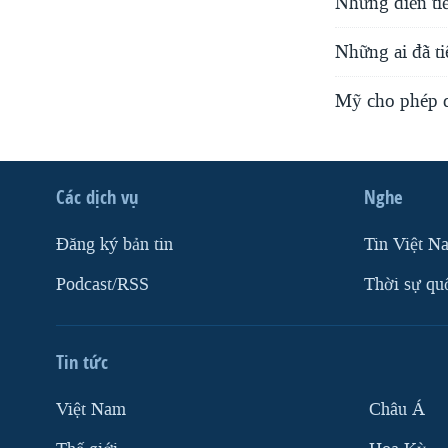
Những diễn ti
Những ai đã ti
Mỹ cho phép d
Các dịch vụ
Nghe
Ðăng ký bản tin
Tin Việt N
Podcast/RSS
Thời sự qu
Tin tức
Việt Nam
Châu Á