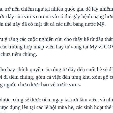
a, trở nên chiếm ngự tại nhiều quốc gia, dễ lây nhiễ
ớc đây của virus corona và có thể gây bệnh nặng hơn,
ến thể này đã có mặt tất cả các tiểu bang nước Mỹ.
u ý rằng các cuộc nghiên cứu cho thấy kể từ đầu thá
 các trường hợp nhập viện hay tử vong tại Mỹ vì CO
chưa tiêm chủng.
ho hay chính quyền của ông từ đây đến cuối hè sẽ d
i đi tiêm chủng, gồm cả việc đến từng khu xóm gõ c
g người chưa được bảo vệ trước virus.
được, cũng sẽ được tiêm ngay tại nơi làm việc, và nh
ược dựng lên tại các lễ hội mùa hè, các sinh hoạt thể