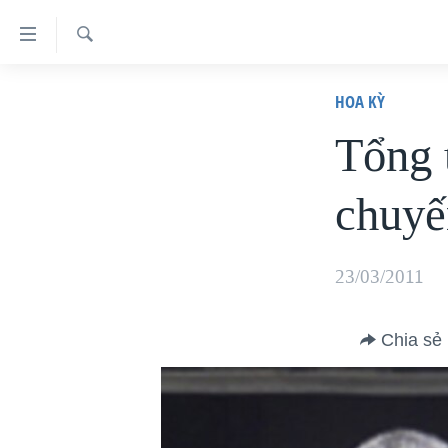
Đường
dẫn
Tìm
truy
TRANG CHỦ
HOA KỲ
VIỆT NAM
cập
Tổng 
HOA KỲ
Tới
chuyế
BIỂN ĐÔNG
nội
dung
THẾ GIỚI
chính
BLOG
23/03/2011
Tới
DIỄN ĐÀN
điều
Chia sẻ
MỤC
hướng
CHUYÊN ĐỀ
chính
TỰ DO BÁO CHÍ
Đi
HỌC TIẾNG ANH
VẠCH TRẦN TIN GIẢ
CHIẾN TRANH THƯƠNG MẠI CỦA
MỸ: QUÁ KHỨ VÀ HIỆN TẠI
tới