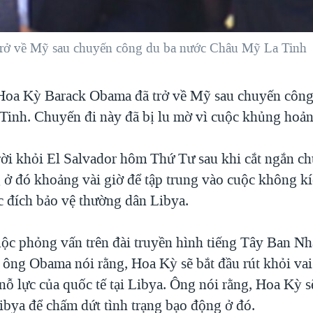
rở về Mỹ sau chuyến công du ba nước Châu Mỹ La Tinh
Hoa Kỳ Barack Obama đã trở về Mỹ sau chuyến công
inh. Chuyến đi này đã bị lu mờ vì cuộc khủng hoảng
i khỏi El Salvador hôm Thứ Tư sau khi cắt ngắn c
 ở đó khoảng vài giờ để tập trung vào cuộc không kí
 đích bảo vệ thường dân Libya.
ộc phỏng vấn trên đài truyền hình tiếng Tây Ban Nh
ông Obama nói rằng, Hoa Kỳ sẽ bắt đầu rút khỏi vai 
nỗ lực của quốc tế tại Libya. Ông nói rằng, Hoa Kỳ 
Libya để chấm dứt tình trạng bạo động ở đó.