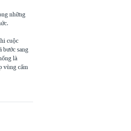
vọng những
hức.
khi cuộc
ã bước sang
hống là
ập vùng cấm