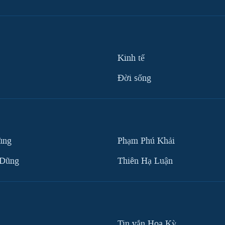
Kinh tế
Ðời sống
ùng
Phạm Phú Khải
 Dũng
Thiên Hạ Luận
Tin vắn Hoa Kỳ