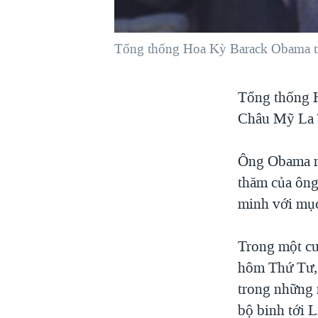
VIỆT NAM
NGƯ DÂN VIỆT VÀ LÀN SÓNG
Tổng thống Hoa Kỳ Barack Obama t
TRỘM HẢI SÂM
BÊN KIA QUỐC LỘ: TIẾNG VỌNG
Tổng thống 
TỪ NÔNG THÔN MỸ
Châu Mỹ La T
QUAN HỆ VIỆT MỸ
Ông Obama rờ
thăm của ông
minh với mục
Trong một cu
hôm Thứ Tư, 
trong những 
bộ binh tới 