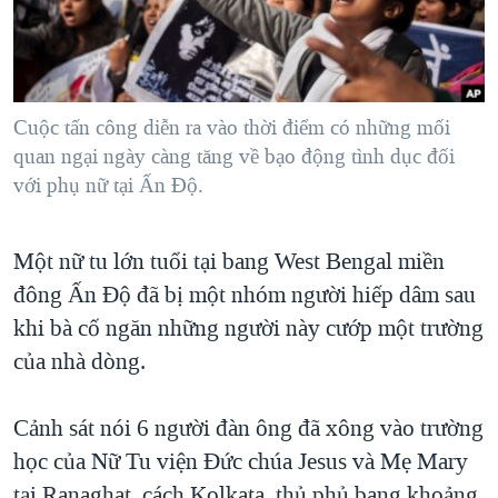
TẠI
VIDEO
"Tìm"
NGƯỜI VIỆT HẢI NGOẠI
HÀNH TRÌNH BẦU CỬ 2024
NGHE
ĐỜI SỐNG
MỘT NĂM CHIẾN TRANH TẠI DẢI GAZA
KINH TẾ
MẠNG XÃ HỘI
Cuộc tấn công diễn ra vào thời điểm có những mối
GIẢI MÃ VÀNH ĐAI & CON ĐƯỜNG
KHOA HỌC
quan ngại ngày càng tăng về bạo động tình dục đối
NGÀY TỊ NẠN THẾ GIỚI
với phụ nữ tại Ấn Độ.
SỨC KHOẺ
TRỊNH VĨNH BÌNH - NGƯỜI HẠ 'BÊN THẮNG CUỘC'
Ngôn ngữ khác
VĂN HOÁ
GROUND ZERO – XƯA VÀ NAY
Một nữ tu lớn tuổi tại bang West Bengal miền
THỂ THAO
CHI PHÍ CHIẾN TRANH AFGHANISTAN
đông Ấn Độ đã bị một nhóm người hiếp dâm sau
GIÁO DỤC
khi bà cố ngăn những người này cướp một trường
CÁC GIÁ TRỊ CỘNG HÒA Ở VIỆT NAM
của nhà dòng.
THƯỢNG ĐỈNH TRUMP-KIM TẠI VIỆT NAM
TRỊNH VĨNH BÌNH VS. CHÍNH PHỦ VIỆT NAM
Cảnh sát nói 6 người đàn ông đã xông vào trường
NGƯ DÂN VIỆT VÀ LÀN SÓNG TRỘM HẢI SÂM
học của Nữ Tu viện Đức chúa Jesus và Mẹ Mary
BÊN KIA QUỐC LỘ: TIẾNG VỌNG TỪ NÔNG THÔN MỸ
tại Ranaghat, cách Kolkata, thủ phủ bang khoảng