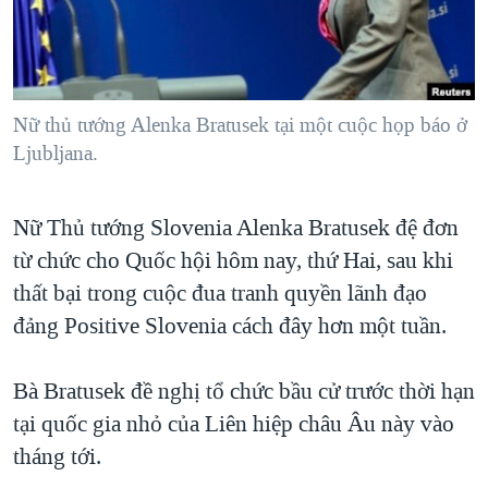
TẠI
VIDEO
"Tìm"
NGƯỜI VIỆT HẢI NGOẠI
HÀNH TRÌNH BẦU CỬ 2024
NGHE
ĐỜI SỐNG
MỘT NĂM CHIẾN TRANH TẠI DẢI GAZA
KINH TẾ
MẠNG XÃ HỘI
Nữ thủ tướng Alenka Bratusek tại một cuộc họp báo ở
GIẢI MÃ VÀNH ĐAI & CON ĐƯỜNG
KHOA HỌC
Ljubljana.
NGÀY TỊ NẠN THẾ GIỚI
SỨC KHOẺ
TRỊNH VĨNH BÌNH - NGƯỜI HẠ 'BÊN THẮNG CUỘC'
Ngôn ngữ khác
VĂN HOÁ
Nữ Thủ tướng Slovenia Alenka Bratusek đệ đơn
GROUND ZERO – XƯA VÀ NAY
từ chức cho Quốc hội hôm nay, thứ Hai, sau khi
THỂ THAO
CHI PHÍ CHIẾN TRANH AFGHANISTAN
thất bại trong cuộc đua tranh quyền lãnh đạo
GIÁO DỤC
CÁC GIÁ TRỊ CỘNG HÒA Ở VIỆT NAM
đảng Positive Slovenia cách đây hơn một tuần.
THƯỢNG ĐỈNH TRUMP-KIM TẠI VIỆT NAM
Bà Bratusek đề nghị tổ chức bầu cử trước thời hạn
TRỊNH VĨNH BÌNH VS. CHÍNH PHỦ VIỆT NAM
tại quốc gia nhỏ của Liên hiệp châu Âu này vào
NGƯ DÂN VIỆT VÀ LÀN SÓNG TRỘM HẢI SÂM
tháng tới.
BÊN KIA QUỐC LỘ: TIẾNG VỌNG TỪ NÔNG THÔN MỸ