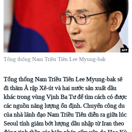
TẠI
VIDEO
"Tìm"
NGƯỜI VIỆT HẢI NGOẠI
HÀNH TRÌNH BẦU CỬ 2024
NGHE
ĐỜI SỐNG
MỘT NĂM CHIẾN TRANH TẠI DẢI GAZA
KINH TẾ
MẠNG XÃ HỘI
GIẢI MÃ VÀNH ĐAI & CON ĐƯỜNG
KHOA HỌC
NGÀY TỊ NẠN THẾ GIỚI
SỨC KHOẺ
TRỊNH VĨNH BÌNH - NGƯỜI HẠ 'BÊN THẮNG CUỘC'
Tổng thống Nam Triều Tiên Lee Myung-bak
Ngôn ngữ khác
VĂN HOÁ
GROUND ZERO – XƯA VÀ NAY
THỂ THAO
CHI PHÍ CHIẾN TRANH AFGHANISTAN
Tổng thống Nam Triều Tiên Lee Myung-bak sẽ
GIÁO DỤC
CÁC GIÁ TRỊ CỘNG HÒA Ở VIỆT NAM
đi thăm Ả rập Xê-út và hai nước sản xuất dầu
khác trong vùng Vịnh Ba Tư để tìm cách có được
THƯỢNG ĐỈNH TRUMP-KIM TẠI VIỆT NAM
các nguồn năng lượng ổn định. Chuyến công du
TRỊNH VĨNH BÌNH VS. CHÍNH PHỦ VIỆT NAM
của nhà lãnh đạo Nam Triều Tiên diễn ra giữa lúc
NGƯ DÂN VIỆT VÀ LÀN SÓNG TRỘM HẢI SÂM
Seoul tính giảm bớt lượng dầu nhập từ Iran theo
BÊN KIA QUỐC LỘ: TIẾNG VỌNG TỪ NÔNG THÔN MỸ