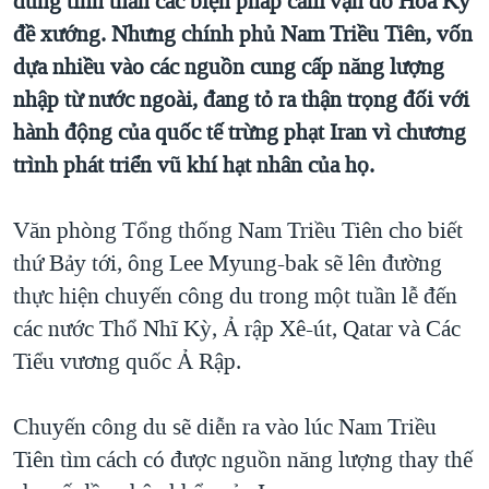
đúng tinh thần các biện pháp cấm vận do Hoa Kỳ
QUAN HỆ VIỆT MỸ
đề xướng. Nhưng chính phủ Nam Triều Tiên, vốn
dựa nhiều vào các nguồn cung cấp năng lượng
nhập từ nước ngoài, đang tỏ ra thận trọng đối với
hành động của quốc tế trừng phạt Iran vì chương
trình phát triển vũ khí hạt nhân của họ.
Văn phòng Tổng thống Nam Triều Tiên cho biết
thứ Bảy tới, ông Lee Myung-bak sẽ lên đường
thực hiện chuyến công du trong một tuần lễ đến
các nước Thổ Nhĩ Kỳ, Ả rập Xê-út, Qatar và Các
Tiểu vương quốc Ả Rập.
Chuyến công du sẽ diễn ra vào lúc Nam Triều
Tiên tìm cách có được nguồn năng lượng thay thế