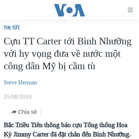
Đường
dẫn
TIN TỨC
truy
TRANG CHỦ
Cựu TT Carter tới Bình Nhưỡng
cập
VIỆT NAM
với hy vọng đưa về nước một
Tới
HOA KỲ
nội
công dân Mỹ bị cầm tù
BIỂN ĐÔNG
dung
THẾ GIỚI
chính
Steve Herman
BLOG
Tới
25/08/2010
điều
DIỄN ĐÀN
hướng
MỤC
Chia sẻ
chính
CHUYÊN ĐỀ
Bắc Triều Tiên thông báo cựu Tổng thống Hoa
TỰ DO BÁO CHÍ
Đi
Kỳ Jimmy Carter đã đặt chân đến Bình Nhưỡng.
HỌC TIẾNG ANH
VẠCH TRẦN TIN GIẢ
CHIẾN TRANH THƯƠNG MẠI CỦA MỸ: QUÁ KHỨ VÀ HIỆN
tới