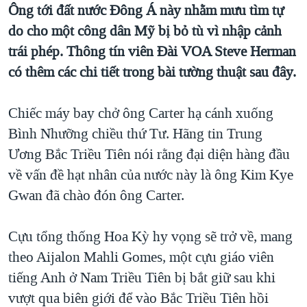
TẠI
Ông tới đất nước Đông Á này nhằm mưu tìm tự
VIDEO
"Tìm"
NGƯỜI VIỆT HẢI NGOẠI
do cho một công dân Mỹ bị bỏ tù vì nhập cảnh
HÀNH TRÌNH BẦU CỬ 2024
NGHE
ĐỜI SỐNG
trái phép. Thông tín viên Đài VOA Steve Herman
MỘT NĂM CHIẾN TRANH TẠI DẢI GAZA
KINH TẾ
có thêm các chi tiết trong bài tường thuật sau đây.
MẠNG XÃ HỘI
GIẢI MÃ VÀNH ĐAI & CON ĐƯỜNG
KHOA HỌC
NGÀY TỊ NẠN THẾ GIỚI
Chiếc máy bay chở ông Carter hạ cánh xuống
SỨC KHOẺ
TRỊNH VĨNH BÌNH - NGƯỜI HẠ 'BÊN THẮNG CUỘC'
Bình Nhưỡng chiều thứ Tư. Hãng tin Trung
Ngôn ngữ khác
VĂN HOÁ
Ương Bắc Triều Tiên nói rằng đại diện hàng đầu
GROUND ZERO – XƯA VÀ NAY
THỂ THAO
về vấn đề hạt nhân của nước này là ông Kim Kye
CHI PHÍ CHIẾN TRANH AFGHANISTAN
GIÁO DỤC
Gwan đã chào đón ông Carter.
CÁC GIÁ TRỊ CỘNG HÒA Ở VIỆT NAM
THƯỢNG ĐỈNH TRUMP-KIM TẠI VIỆT NAM
Cựu tổng thống Hoa Kỳ hy vọng sẽ trở về, mang
TRỊNH VĨNH BÌNH VS. CHÍNH PHỦ VIỆT NAM
theo Aijalon Mahli Gomes, một cựu giáo viên
tiếng Anh ở Nam Triều Tiên bị bắt giữ sau khi
NGƯ DÂN VIỆT VÀ LÀN SÓNG TRỘM HẢI SÂM
vượt qua biên giới để vào Bắc Triều Tiên hồi
BÊN KIA QUỐC LỘ: TIẾNG VỌNG TỪ NÔNG THÔN MỸ