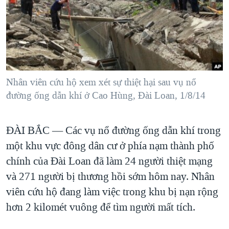
TẠI
VIDEO
"Tìm"
NGƯỜI VIỆT HẢI NGOẠI
HÀNH TRÌNH BẦU CỬ 2024
NGHE
ĐỜI SỐNG
MỘT NĂM CHIẾN TRANH TẠI DẢI GAZA
KINH TẾ
MẠNG XÃ HỘI
GIẢI MÃ VÀNH ĐAI & CON ĐƯỜNG
KHOA HỌC
NGÀY TỊ NẠN THẾ GIỚI
Nhân viên cứu hộ xem xét sự thiệt hại sau vụ nổ
SỨC KHOẺ
đường ống dẫn khí ở Cao Hùng, Đài Loan, 1/8/14
TRỊNH VĨNH BÌNH - NGƯỜI HẠ 'BÊN THẮNG CUỘC'
Ngôn ngữ khác
VĂN HOÁ
GROUND ZERO – XƯA VÀ NAY
THỂ THAO
ĐÀI BẮC —
Các vụ nổ đường ống dẫn khí trong
CHI PHÍ CHIẾN TRANH AFGHANISTAN
GIÁO DỤC
một khu vực đông dân cư ở phía nạm thành phố
CÁC GIÁ TRỊ CỘNG HÒA Ở VIỆT NAM
chính của Ðài Loan đã làm 24 người thiệt mạng
THƯỢNG ĐỈNH TRUMP-KIM TẠI VIỆT NAM
và 271 người bị thương hồi sớm hôm nay. Nhân
TRỊNH VĨNH BÌNH VS. CHÍNH PHỦ VIỆT NAM
viên cứu hộ đang làm việc trong khu bị nạn rộng
hơn 2 kilomét vuông để tìm người mất tích.
NGƯ DÂN VIỆT VÀ LÀN SÓNG TRỘM HẢI SÂM
BÊN KIA QUỐC LỘ: TIẾNG VỌNG TỪ NÔNG THÔN MỸ