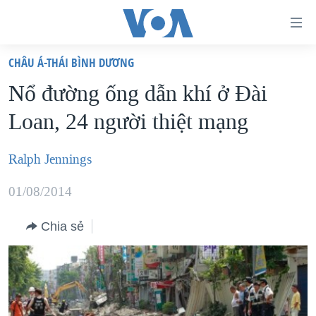
Đường
dẫn
CHÂU Á-THÁI BÌNH DƯƠNG
truy
TRANG CHỦ
Nổ đường ống dẫn khí ở Ðài
cập
VIỆT NAM
Loan, 24 người thiệt mạng
Tới
HOA KỲ
nội
BIỂN ĐÔNG
Ralph Jennings
dung
THẾ GIỚI
chính
01/08/2014
BLOG
Tới
điều
Chia sẻ
DIỄN ĐÀN
hướng
MỤC
chính
CHUYÊN ĐỀ
TỰ DO BÁO CHÍ
Đi
HỌC TIẾNG ANH
VẠCH TRẦN TIN GIẢ
CHIẾN TRANH THƯƠNG MẠI CỦA MỸ: QUÁ KHỨ VÀ HIỆN
tới