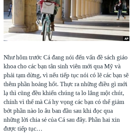
TẠI
VIDEO
"Tìm"
NGƯỜI VIỆT HẢI NGOẠI
HÀNH TRÌNH BẦU CỬ 2024
NGHE
ĐỜI SỐNG
MỘT NĂM CHIẾN TRANH TẠI DẢI GAZA
KINH TẾ
MẠNG XÃ HỘI
GIẢI MÃ VÀNH ĐAI & CON ĐƯỜNG
KHOA HỌC
NGÀY TỊ NẠN THẾ GIỚI
SỨC KHOẺ
TRỊNH VĨNH BÌNH - NGƯỜI HẠ 'BÊN THẮNG CUỘC'
Như hôm trước Cá đang nói đến vấn đề sách giáo
Ngôn ngữ khác
VĂN HOÁ
khoa cho các bạn tân sinh viên mới qua Mỹ và
GROUND ZERO – XƯA VÀ NAY
THỂ THAO
phải tạm dừng, vì nếu tiếp tục nói có lẽ các bạn sẽ
CHI PHÍ CHIẾN TRANH AFGHANISTAN
GIÁO DỤC
thêm phần hoảng hốt. Thực ra những điều gì mới
CÁC GIÁ TRỊ CỘNG HÒA Ở VIỆT NAM
lạ thì cũng đều khiến chúng ta lo lắng một chút,
THƯỢNG ĐỈNH TRUMP-KIM TẠI VIỆT NAM
chính vì thế mà Cá hy vọng các bạn có thể giảm
TRỊNH VĨNH BÌNH VS. CHÍNH PHỦ VIỆT NAM
bớt phần nào lo âu ban đầu sau khi đọc qua
những lời chia sẻ của Cá sau đây. Phần hai xin
NGƯ DÂN VIỆT VÀ LÀN SÓNG TRỘM HẢI SÂM
được tiếp tục…
BÊN KIA QUỐC LỘ: TIẾNG VỌNG TỪ NÔNG THÔN MỸ