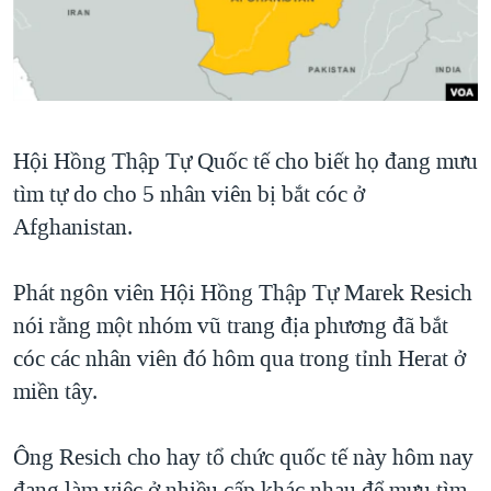
TẠI
VIDEO
"Tìm"
NGƯỜI VIỆT HẢI NGOẠI
HÀNH TRÌNH BẦU CỬ 2024
NGHE
ĐỜI SỐNG
MỘT NĂM CHIẾN TRANH TẠI DẢI GAZA
KINH TẾ
MẠNG XÃ HỘI
GIẢI MÃ VÀNH ĐAI & CON ĐƯỜNG
KHOA HỌC
Hội Hồng Thập Tự Quốc tế cho biết họ đang mưu
NGÀY TỊ NẠN THẾ GIỚI
SỨC KHOẺ
tìm tự do cho 5 nhân viên bị bắt cóc ở
TRỊNH VĨNH BÌNH - NGƯỜI HẠ 'BÊN THẮNG CUỘC'
Ngôn ngữ khác
VĂN HOÁ
Afghanistan.
GROUND ZERO – XƯA VÀ NAY
THỂ THAO
CHI PHÍ CHIẾN TRANH AFGHANISTAN
Phát ngôn viên Hội Hồng Thập Tự Marek Resich
GIÁO DỤC
nói rằng một nhóm vũ trang địa phương đã bắt
CÁC GIÁ TRỊ CỘNG HÒA Ở VIỆT NAM
cóc các nhân viên đó hôm qua trong tỉnh Herat ở
THƯỢNG ĐỈNH TRUMP-KIM TẠI VIỆT NAM
miền tây.
TRỊNH VĨNH BÌNH VS. CHÍNH PHỦ VIỆT NAM
NGƯ DÂN VIỆT VÀ LÀN SÓNG TRỘM HẢI SÂM
Ông Resich cho hay tổ chức quốc tế này hôm nay
BÊN KIA QUỐC LỘ: TIẾNG VỌNG TỪ NÔNG THÔN MỸ
đang làm việc ở nhiều cấp khác nhau để mưu tìm