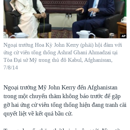
TẠI
VIDEO
"Tìm"
NGƯỜI VIỆT HẢI NGOẠI
HÀNH TRÌNH BẦU CỬ 2024
NGHE
ĐỜI SỐNG
MỘT NĂM CHIẾN TRANH TẠI DẢI GAZA
KINH TẾ
MẠNG XÃ HỘI
GIẢI MÃ VÀNH ĐAI & CON ĐƯỜNG
KHOA HỌC
NGÀY TỊ NẠN THẾ GIỚI
Ngoại trưởng Hoa Kỳ John Kerry (phải) hội đàm với
SỨC KHOẺ
ứng cử viên tổng thống Ashraf Ghani Ahmadzai tại
TRỊNH VĨNH BÌNH - NGƯỜI HẠ 'BÊN THẮNG CUỘC'
Ngôn ngữ khác
VĂN HOÁ
Tòa Đại sứ Mỹ trong thủ đô Kabul, Afghanistan,
GROUND ZERO – XƯA VÀ NAY
7/8/14
THỂ THAO
CHI PHÍ CHIẾN TRANH AFGHANISTAN
GIÁO DỤC
CÁC GIÁ TRỊ CỘNG HÒA Ở VIỆT NAM
Ngoại trưởng Mỹ John Kerry đến Afghanistan
trong một chuyến thăm không báo trước để gặp
THƯỢNG ĐỈNH TRUMP-KIM TẠI VIỆT NAM
gỡ hai ứng cử viên tổng thống hiện đang tranh cãi
TRỊNH VĨNH BÌNH VS. CHÍNH PHỦ VIỆT NAM
quyết liệt về kết quả bầu cử.
NGƯ DÂN VIỆT VÀ LÀN SÓNG TRỘM HẢI SÂM
BÊN KIA QUỐC LỘ: TIẾNG VỌNG TỪ NÔNG THÔN MỸ