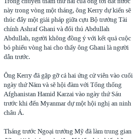
Trong chuyến thăm thứ hai của ông tới đất nước
QUAN HỆ VIỆT MỸ
này trong vòng một tháng, ông Kerry dự kiến sẽ
thúc đẩy một giải pháp giữa cựu Bộ trưởng Tài
chính Ashraf Ghani và đối thủ Abdullah
Abdullah, người không đồng ý với kết quả cuộc
bỏ phiếu vòng hai cho thấy ông Ghani là người
dẫn trước.
Ông Kerry đã gặp gỡ cả hai ứng cử viên vào cuối
ngày thứ Năm và sẽ hội đàm với Tổng thống
Afghanistan Hamid Karzai vào ngày thứ Sáu
trước khi đến Myanmar dự một hội nghị an ninh
châu Á.
Tháng trước Ngoại trưởng Mỹ đã làm trung gian