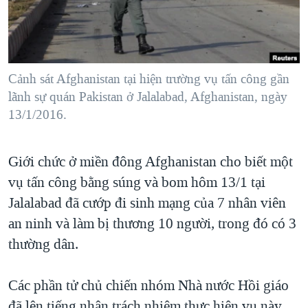
TẠI
VIDEO
"Tìm"
NGƯỜI VIỆT HẢI NGOẠI
HÀNH TRÌNH BẦU CỬ 2024
NGHE
ĐỜI SỐNG
MỘT NĂM CHIẾN TRANH TẠI DẢI GAZA
KINH TẾ
MẠNG XÃ HỘI
Cảnh sát Afghanistan tại hiện trường vụ tấn công gần
GIẢI MÃ VÀNH ĐAI & CON ĐƯỜNG
KHOA HỌC
lãnh sự quán Pakistan ở Jalalabad, Afghanistan, ngày
NGÀY TỊ NẠN THẾ GIỚI
13/1/2016.
SỨC KHOẺ
TRỊNH VĨNH BÌNH - NGƯỜI HẠ 'BÊN THẮNG CUỘC'
Ngôn ngữ khác
VĂN HOÁ
GROUND ZERO – XƯA VÀ NAY
Giới chức ở miền đông Afghanistan cho biết một
THỂ THAO
CHI PHÍ CHIẾN TRANH AFGHANISTAN
vụ tấn công bằng súng và bom hôm 13/1 tại
GIÁO DỤC
Jalalabad đã cướp đi sinh mạng của 7 nhân viên
CÁC GIÁ TRỊ CỘNG HÒA Ở VIỆT NAM
an ninh và làm bị thương 10 người, trong đó có 3
THƯỢNG ĐỈNH TRUMP-KIM TẠI VIỆT NAM
thường dân.
TRỊNH VĨNH BÌNH VS. CHÍNH PHỦ VIỆT NAM
NGƯ DÂN VIỆT VÀ LÀN SÓNG TRỘM HẢI SÂM
Các phần tử chủ chiến nhóm Nhà nước Hồi giáo
BÊN KIA QUỐC LỘ: TIẾNG VỌNG TỪ NÔNG THÔN MỸ
đã lên tiếng nhận trách nhiệm thực hiện vụ này.