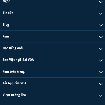
Nghe
Tin tức
Blog
Xem
Học tiếng Anh
Ban Việt ngữ đài VOA
Xem toàn trang
Tải App của VOA
Vượt tường lửa