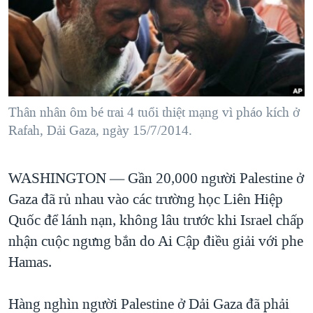
TẠI
VIDEO
"Tìm"
NGƯỜI VIỆT HẢI NGOẠI
HÀNH TRÌNH BẦU CỬ 2024
NGHE
ĐỜI SỐNG
MỘT NĂM CHIẾN TRANH TẠI DẢI GAZA
KINH TẾ
MẠNG XÃ HỘI
GIẢI MÃ VÀNH ĐAI & CON ĐƯỜNG
KHOA HỌC
NGÀY TỊ NẠN THẾ GIỚI
Thân nhân ôm bé trai 4 tuổi thiệt mạng vì pháo kích ở
SỨC KHOẺ
Rafah, Dải Gaza, ngày 15/7/2014.
TRỊNH VĨNH BÌNH - NGƯỜI HẠ 'BÊN THẮNG CUỘC'
Ngôn ngữ khác
VĂN HOÁ
GROUND ZERO – XƯA VÀ NAY
THỂ THAO
WASHINGTON —
Gần 20,000 người Palestine ở
CHI PHÍ CHIẾN TRANH AFGHANISTAN
GIÁO DỤC
Gaza đã rủ nhau vào các trường học Liên Hiệp
CÁC GIÁ TRỊ CỘNG HÒA Ở VIỆT NAM
Quốc để lánh nạn, không lâu trước khi Israel chấp
THƯỢNG ĐỈNH TRUMP-KIM TẠI VIỆT NAM
nhận cuộc ngưng bắn do Ai Cập điều giải với phe
TRỊNH VĨNH BÌNH VS. CHÍNH PHỦ VIỆT NAM
Hamas.
NGƯ DÂN VIỆT VÀ LÀN SÓNG TRỘM HẢI SÂM
Hàng nghìn người Palestine ở Dải Gaza đã phải
BÊN KIA QUỐC LỘ: TIẾNG VỌNG TỪ NÔNG THÔN MỸ