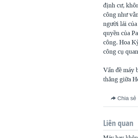
định cư, khô
công như vẫn
người lái củ
quyền của Pa
công. Hoa Kỳ
công cụ quan
Vấn đề máy b
thẳng giữa H
Chia sẻ
Liên quan
Máy bay không 