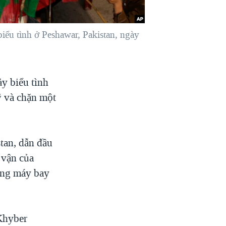
iểu tình ở Peshawar, Pakistan, ngày
y biểu tình
ỹ và chặn một
stan, dẫn đầu
 vận của
ằng máy bay
Khyber