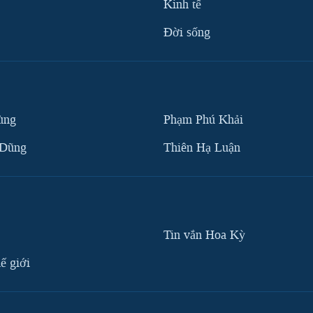
Kinh tế
Ðời sống
ùng
Phạm Phú Khải
 Dũng
Thiên Hạ Luận
Tin vắn Hoa Kỳ
ế giới