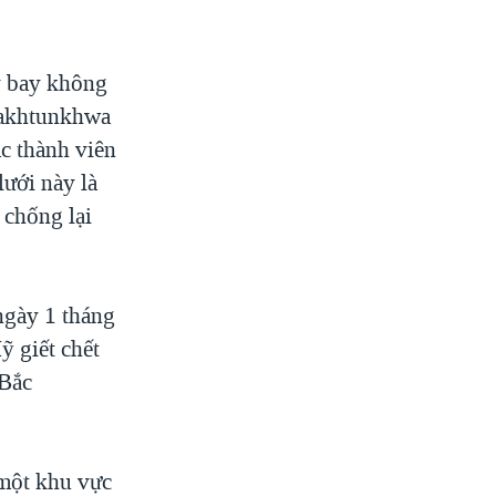
y bay không
Pakhtunkhwa
ác thành viên
ưới này là
 chống lại
ngày 1 tháng
ỹ giết chết
 Bắc
 một khu vực