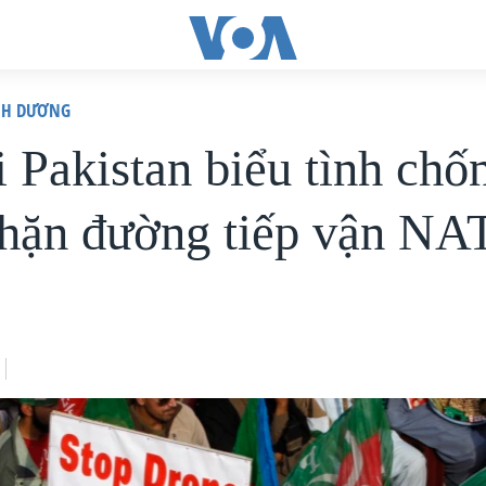
ÌNH DƯƠNG
 Pakistan biểu tình chố
hặn đường tiếp vận NA