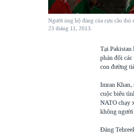
VIỆT NAM
NGƯ DÂN VIỆT VÀ LÀN SÓNG
Người ủng hộ đảng của cựu cầu thủ c
TRỘM HẢI SÂM
23 tháng 11, 2013.
BÊN KIA QUỐC LỘ: TIẾNG VỌNG
TỪ NÔNG THÔN MỸ
Tại Pakistan
QUAN HỆ VIỆT MỸ
phản đối các
con đường ti
Imran Khan, n
cuộc biểu tì
NATO chạy x
không người 
Đảng Tehreek