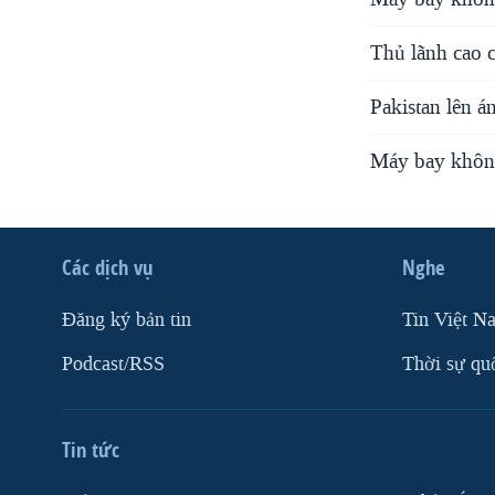
Thủ lãnh cao c
Pakistan lên á
Máy bay không 
Các dịch vụ
Nghe
Ðăng ký bản tin
Tin Việt N
Podcast/RSS
Thời sự qu
Tin tức