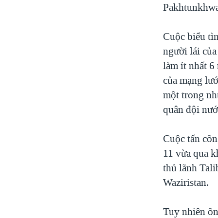
Pakhtunkhwa 
Cuộc biểu tì
người lái củ
làm ít nhất 6
của mạng lướ
một trong nh
quân đội nướ
Cuộc tấn côn
11 vừa qua k
thủ lãnh Tal
Waziristan.
Tuy nhiên ôn