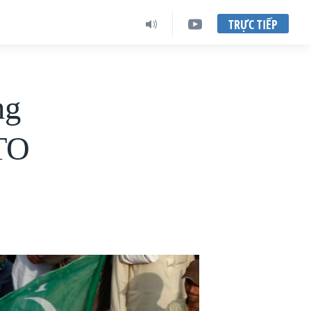
TRỰC TIẾP
ng
TO