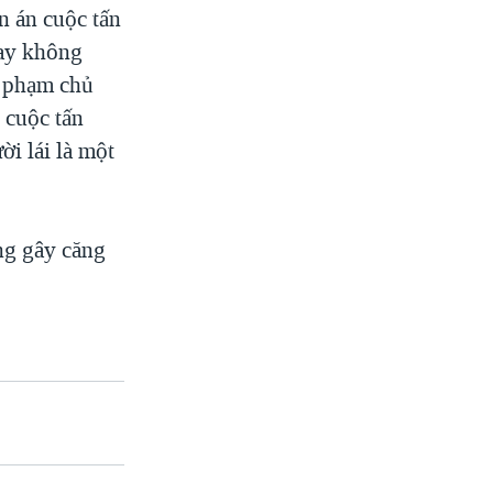
n án cuộc tấn
bay không
i phạm chủ
 cuộc tấn
i lái là một
ng gây căng