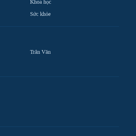
Khoa học
Sức khỏe
Trân Văn