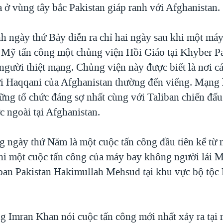
ở vùng tây bắc Pakistan giáp ranh với Afghanistan.
nh ngày thứ Bảy diễn ra chỉ hai ngày sau khi một má
a Mỹ tấn công một chủng viện Hồi Giáo tại Khyber 
 người thiệt mạng. Chủng viện này được biết là nơi c
i Haqqani của Afghanistan thường đến viếng. Mạng l
ững tổ chức đáng sợ nhất cùng với Taliban chiến đấu
c ngoài tại Afghanistan.
g ngày thứ Năm là một cuộc tấn công đầu tiên kể từ 
hi một cuộc tấn công của máy bay không người lái M
iban Pakistan Hakimullah Mehsud tại khu vực bộ tộc
g Imran Khan nói cuộc tấn công mới nhất xảy ra tại