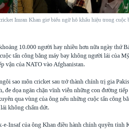
ricket Imran Khan giơ biểu ngữ hô khẩu hiệu trong cuộc b
 khoảng 10.000 người hay nhiều hơn nữa ngày thứ Bả
 cuộc tấn công bằng máy bay không người lái của M
ếp vận của NATO vào Afghanistan.
gôi sao môn cricket sau trở thành chính trị gia Paki
nh, đe dọa ngăn chặn vĩnh viễn những con đường tiếp
uyên qua vùng của ông nếu những cuộc tấn công b
lái không chấm dứt.
-e-Insaf của ông Khan điều hành chính quyền tỉnh 