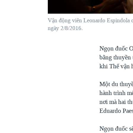
VIỆT NAM
NGƯ DÂN VIỆT VÀ LÀN SÓNG
Vận động viên Leonardo Espindola c
TRỘM HẢI SÂM
ngày 2/8/2016.
BÊN KIA QUỐC LỘ: TIẾNG VỌNG
TỪ NÔNG THÔN MỸ
Ngọn đuốc Ol
QUAN HỆ VIỆT MỸ
bằng thuyền 
khi Thế vận 
Một du thuyề
hành trình mộ
nơi mà hai t
Eduardo Paes
Ngọn đuốc sẽ