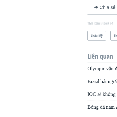
Chia sẻ
This item is part of
Châu Mỹ
Th
Liên quan
Olympic vẫn đư
Brazil bắt ng
IOC sẽ không 
Bóng đá nam A