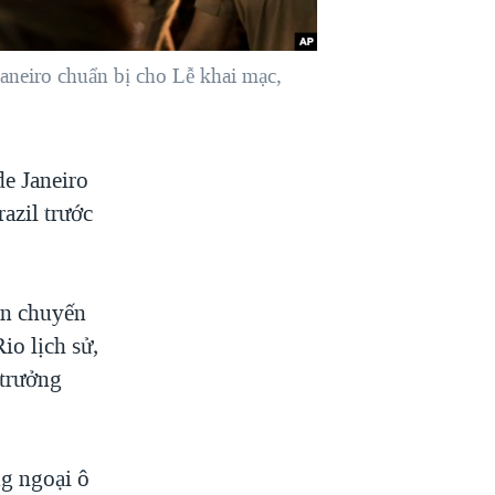
neiro chuẩn bị cho Lễ khai mạc,
e Janeiro
azil trước
ện chuyến
io lịch sử,
 trưởng
g ngoại ô