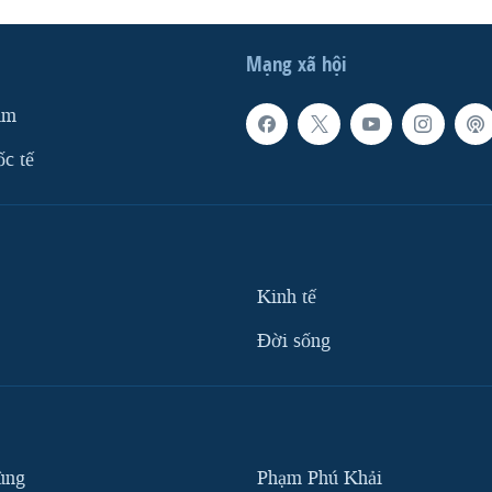
Mạng xã hội
am
ốc tế
Kinh tế
Ðời sống
ùng
Phạm Phú Khải