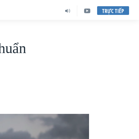
TRỰC TIẾP
chuẩn