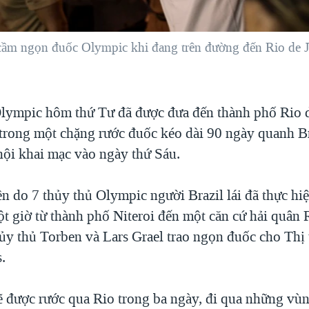
ầm ngọn đuốc Olympic khi đang trên đường đến Rio de Ja
ympic hôm thứ Tư đã được đưa đến thành phố Rio d
trong một chặng rước đuốc kéo dài 90 ngày quanh Br
hội khai mạc vào ngày thứ Sáu.
n do 7 thủy thủ Olympic người Brazil lái đã thực hi
t giờ từ thành phố Niteroi đến một căn cứ hải quân R
hủy thủ Torben và Lars Grael trao ngọn đuốc cho Thị
.
 được rước qua Rio trong ba ngày, đi qua những vùn