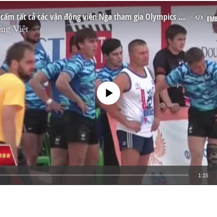
IOC sẽ không cấm tất cả các vận động viên Nga tham gia Olympics Rio
EM
ng Việt
No media source currently available
1:15
EMBED