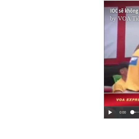
by
VOA Tiế
0:00