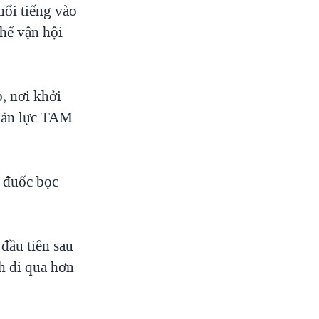
nổi tiếng vào
hế vận hội
, nơi khởi
phản lực TAM
 đuốc bọc
đầu tiên sau
nh đi qua hơn
.