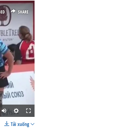
BED
SHARE
Tải xuống
SHARE