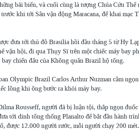
hững bãi biển, và cuối cùng là tượng Chúa Cứu Thế 
 trước khi tới Sân vận động Maracana, để khai mạc T
ợc đưa tới thủ đô Brasilia hồi đầu tháng 5 từ Hy Lạp
ế vận hội, đi qua Thụy Sĩ trên một chiếc máy bay 
 bay chiến đấu của Không quân Brazil hộ tống.
ban Olympic Brazil Carlos Arthur Nuzman cầm ngọn
iếc lồng khi ông bước ra khỏi máy bay.
ilma Rousseff, người đã bị luận tội, thắp ngọn đuốc 
ưa tới dinh tổng thống Planalto để bắt đầu hành trì
ố, được 12.000 người rước, mỗi người chạy 200 mét