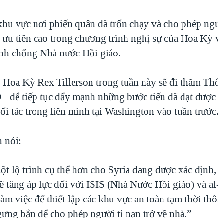
khu vực nơi phiến quân đã trốn chạy và cho phép ngườ
 ưu tiên cao trong chương trình nghị sự của Hoa Kỳ v
inh chống Nhà nước Hồi giáo.
 Hoa Kỳ Rex Tillerson trong tuần này sẽ đi thăm Th
- để tiếp tục đẩy mạnh những bước tiến đã đạt được
ối tác trong liên minh tại Washington vào tuần trước
n nói:
t lộ trình cụ thể hơn cho Syria đang được xác định, 
ẽ tăng áp lực đối với ISIS (Nhà Nước Hồi giáo) và al
làm việc để thiết lập các khu vực an toàn tạm thời th
gưng bắn để cho phép người tị nạn trở về nhà.”