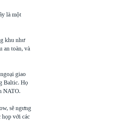
ây là một
ng khu như
u an toàn, và
 ngoại giao
g Baltic. Họ
nh NATO.
cow, sẽ ngưng
c họp với các