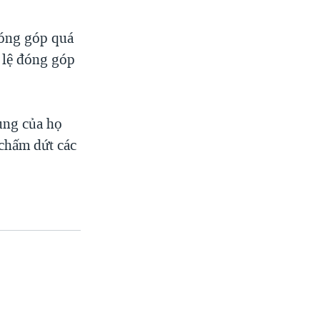
đóng góp quá
 lệ đóng góp
ung của họ
chấm dứt các