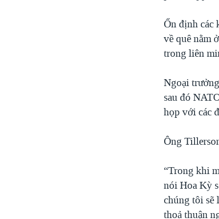
Ổn định các 
về quê nằm ở
trong liên m
Ngoại trưởng
sau đó NATO 
họp với các đ
Ông Tillerso
“Trong khi mộ
nói Hoa Kỳ s
chúng tôi sẽ 
thoả thuận n