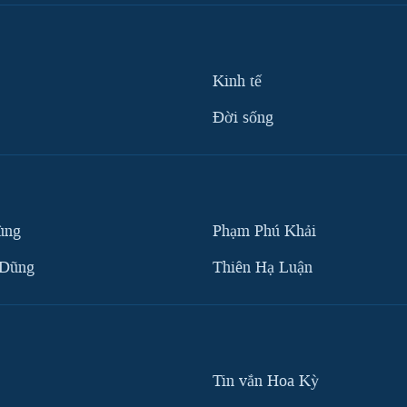
Kinh tế
Ðời sống
ùng
Phạm Phú Khải
 Dũng
Thiên Hạ Luận
Tin vắn Hoa Kỳ