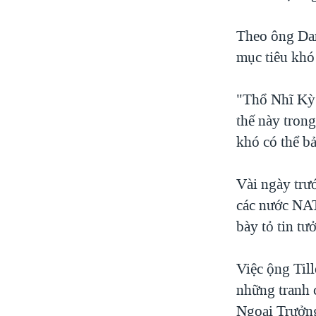
Theo ông Dan
mục tiêu khó
"Thổ Nhĩ Kỳ 
thế này trong
khó có thể bả
Vài ngày trư
các nước NAT
bày tỏ tin t
Việc ộng Til
những tranh c
Ngoại Trưở