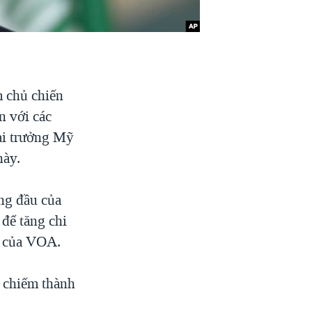
m chủ chiến
n với các
ại trưởng Mỹ
này.
ng đầu của
để tăng chi
g của VOA.
i chiếm thành