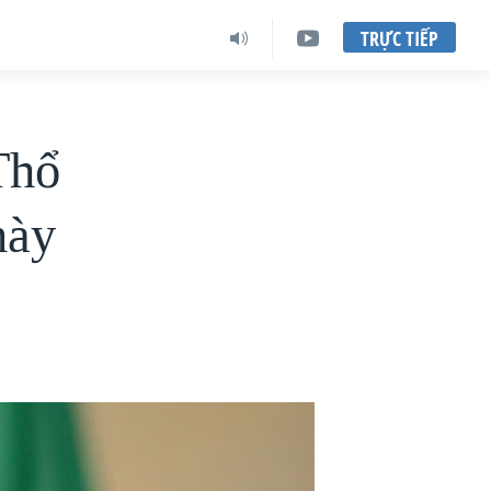
TRỰC TIẾP
Thổ
này