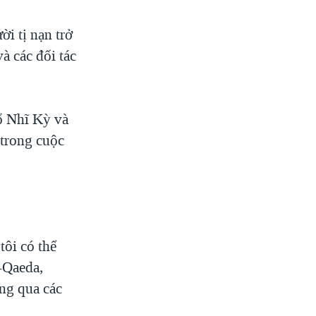
i tị nạn trở
à các đối tác
ổ Nhĩ Kỳ và
 trong cuộc
.
tôi có thể
-Qaeda,
ông qua các