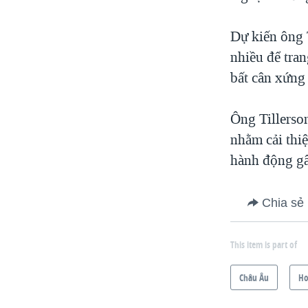
Dự kiến ông 
nhiều để tra
bất cân xứng
Ông Tillerso
nhằm cải thi
hành động gâ
Chia sẻ
This item is part of
Châu Âu
Ho