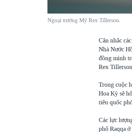
VIỆT NAM
NGƯ DÂN VIỆT VÀ LÀN SÓNG
Ngoại trưởng Mỹ Rex Tillerson.
TRỘM HẢI SÂM
BÊN KIA QUỐC LỘ: TIẾNG VỌNG
Cân nhắc các
TỪ NÔNG THÔN MỸ
Nhà Nước Hồi
QUAN HỆ VIỆT MỸ
đồng minh tr
Rex Tillerso
Trong cuộc h
Hoa Kỳ sẽ hố
tiêu quốc ph
Các lực lượn
phố Raqqa ở 