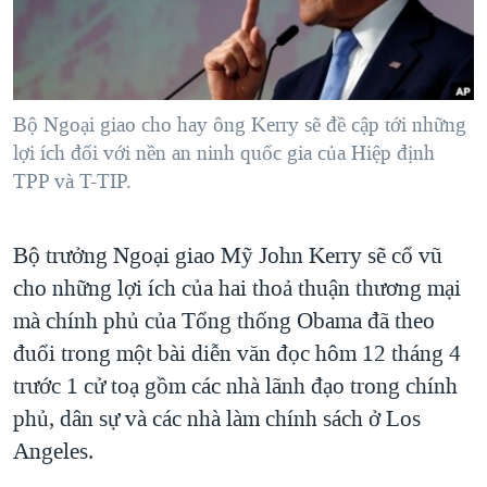
TẠI
VIDEO
"Tìm"
NGƯỜI VIỆT HẢI NGOẠI
HÀNH TRÌNH BẦU CỬ 2024
NGHE
ĐỜI SỐNG
MỘT NĂM CHIẾN TRANH TẠI DẢI GAZA
KINH TẾ
MẠNG XÃ HỘI
Bộ Ngoại giao cho hay ông Kerry sẽ đề cập tới những
GIẢI MÃ VÀNH ĐAI & CON ĐƯỜNG
KHOA HỌC
lợi ích đối với nền an ninh quốc gia của Hiệp định
NGÀY TỊ NẠN THẾ GIỚI
TPP và T-TIP.
SỨC KHOẺ
TRỊNH VĨNH BÌNH - NGƯỜI HẠ 'BÊN THẮNG CUỘC'
Ngôn ngữ khác
VĂN HOÁ
GROUND ZERO – XƯA VÀ NAY
Bộ trưởng Ngoại giao Mỹ John Kerry sẽ cổ vũ
THỂ THAO
CHI PHÍ CHIẾN TRANH AFGHANISTAN
cho những lợi ích của hai thoả thuận thương mại
GIÁO DỤC
mà chính phủ của Tổng thống Obama đã theo
CÁC GIÁ TRỊ CỘNG HÒA Ở VIỆT NAM
đuổi trong một bài diễn văn đọc hôm 12 tháng 4
THƯỢNG ĐỈNH TRUMP-KIM TẠI VIỆT NAM
trước 1 cử toạ gồm các nhà lãnh đạo trong chính
TRỊNH VĨNH BÌNH VS. CHÍNH PHỦ VIỆT NAM
phủ, dân sự và các nhà làm chính sách ở Los
NGƯ DÂN VIỆT VÀ LÀN SÓNG TRỘM HẢI SÂM
Angeles.
BÊN KIA QUỐC LỘ: TIẾNG VỌNG TỪ NÔNG THÔN MỸ