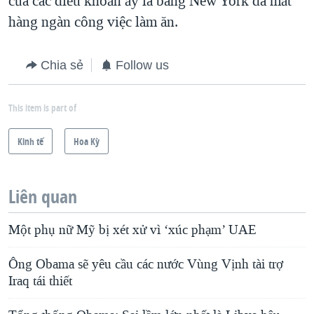
của các điều khoản ấy là bang New York đã mất
hàng ngàn công việc làm ăn.
Chia sẻ
Follow us
This item is part of
Kinh tế
Hoa Kỳ
Liên quan
Một phụ nữ Mỹ bị xét xử vì ‘xúc phạm’ UAE
Ông Obama sẽ yêu cầu các nước Vùng Vịnh tài trợ
Iraq tái thiết