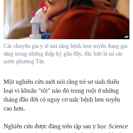
TẠI
VIDEO
"Tìm"
NGƯỜI VIỆT HẢI NGOẠI
HÀNH TRÌNH BẦU CỬ 2024
NGHE
ĐỜI SỐNG
MỘT NĂM CHIẾN TRANH TẠI DẢI GAZA
KINH TẾ
MẠNG XÃ HỘI
GIẢI MÃ VÀNH ĐAI & CON ĐƯỜNG
KHOA HỌC
NGÀY TỊ NẠN THẾ GIỚI
Các chuyên gia y tế nói rằng bệnh hen suyễn đang gia
SỨC KHOẺ
tăng trong những thập kỷ gần đây, đặc biệt là tại các
TRỊNH VĨNH BÌNH - NGƯỜI HẠ 'BÊN THẮNG CUỘC'
Ngôn ngữ khác
VĂN HOÁ
nước phương Tây.
GROUND ZERO – XƯA VÀ NAY
THỂ THAO
CHI PHÍ CHIẾN TRANH AFGHANISTAN
Một nghiên cứu mới nói rằng trẻ sơ sinh thiếu
GIÁO DỤC
CÁC GIÁ TRỊ CỘNG HÒA Ở VIỆT NAM
loại vi khuẩn "tốt" nào đó trong ruột ở những
THƯỢNG ĐỈNH TRUMP-KIM TẠI VIỆT NAM
tháng đầu đời có nguy cơ mắc bệnh hen suyễn
cao hơn.
TRỊNH VĨNH BÌNH VS. CHÍNH PHỦ VIỆT NAM
NGƯ DÂN VIỆT VÀ LÀN SÓNG TRỘM HẢI SÂM
Nghiên cứu được đăng trên tập san y học
Science
BÊN KIA QUỐC LỘ: TIẾNG VỌNG TỪ NÔNG THÔN MỸ