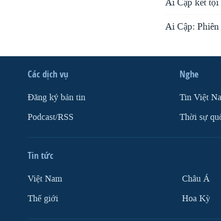
Ai Cập kết tộ
Ai Cập: Phiên 
Các dịch vụ
Nghe
Ðăng ký bản tin
Tin Việt N
Podcast/RSS
Thời sự qu
Tin tức
Việt Nam
Châu Á
Thế giới
Hoa Kỳ