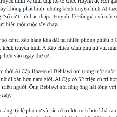
 truyền hình vệ tinh ủng hộ tổ chức Huynh đệ Hồi giá
 đây không phát hình, nhưng kênh truyền hình Al Jaze
g “số cử tri đi bầu thấp.” Huynh đệ Hồi giáo và một 
ực hiện một cuộc tẩy chay.
 số cử tri xếp hàng khá dài tại nhiều phòng phiếu ở
ác kênh truyền hình Ả Rập chiếu cảnh phụ nữ vui mừn
ấp hơn vào ngày thứ tư.
m thời Ai Cập Hazem el-Beblawi nói trong một cuộc
nữ đi bầu hơn nam giới. Ai Cập có 52 triệu cử tri hợ
triệu người. Ông Beblawi nói rằng ông hài lòng với s
 này.
rằng, tỷ lệ phụ nữ và các cử tri lớn tuổi hơn khá ca