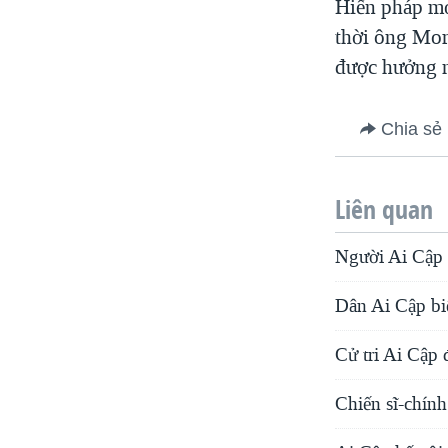
Hiến pháp mớ
thời ông Mor
được hưởng n
Chia sẻ
Liên quan
Người Ai Cập 
Dân Ai Cập bi
Cử tri Ai Cập 
Chiến sĩ-chính