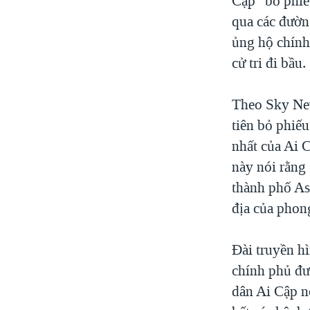
Cập “bỏ phiế
qua các đườn
ủng hộ chính
cử tri đi bầu.
Theo Sky New
tiên bỏ phiếu
nhất của Ai 
này nói rằng 
thành phố Ass
địa của phon
Đài truyền h
chính phủ đư
dân Ai Cập n