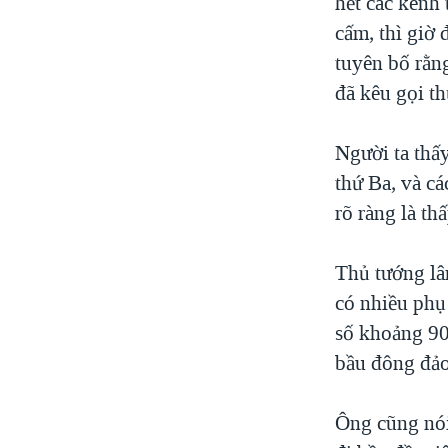
hết các kênh
cấm, thì giờ
tuyên bố rằn
đã kêu gọi th
Người ta thấy
thứ Ba, và c
rõ ràng là th
Thủ tướng lâ
có nhiều phụ 
số khoảng 90 
bầu đông đảo
Ông cũng nói 