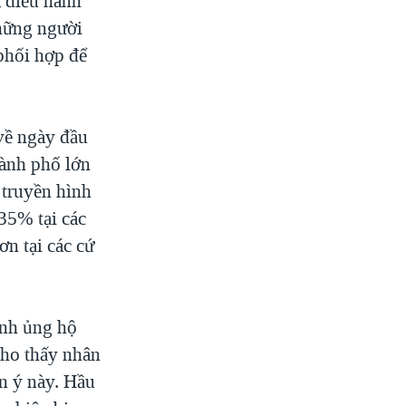
ã diễu hành
Những người
phối hợp để
về ngày đầu
hành phố lớn
 truyền hình
 35% tại các
ơn tại các cứ
inh ủng hộ
cho thấy nhân
n ý này. Hầu