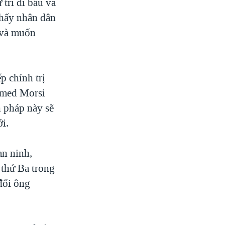
tri đi bầu và
thấy nhân dân
 và muốn
 chính trị
amed Morsi
n pháp này sẽ
i.
an ninh,
 thứ Ba trong
đối ông