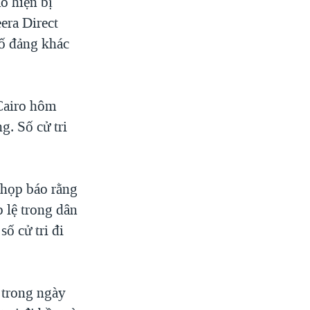
o hiện bị
era Direct
số đảng khác
 Cairo hôm
g. Số cử tri
 họp báo rằng
p lệ trong dân
ố cử tri đi
o trong ngày