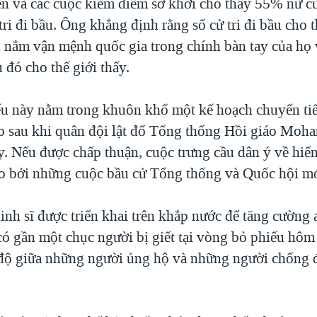
ên và các cuộc kiểm điểm sơ khởi cho thấy 55% nữ cử 
ri đi bầu. Ông khẳng định rằng số cử tri đi bầu cho 
nắm vận mệnh quốc gia trong chính bàn tay của họ
 đó cho thế giới thấy.
u này nằm trong khuôn khổ một kế hoạch chuyển tiếp
o sau khi quân đội lật đổ Tổng thống Hồi giáo Moh
y. Nếu được chấp thuận, cuộc trưng cầu dân ý về hiế
eo bởi những cuộc bầu cử Tổng thống và Quốc hội mớ
inh sĩ được triển khai trên khắp nước để tăng cường 
ó gần một chục người bị giết tại vòng bỏ phiếu hôm
độ giữa những người ủng hộ và những người chống 