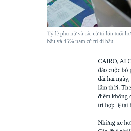
VIỆT NAM
NGƯ DÂN VIỆT VÀ LÀN SÓNG
TRỘM HẢI SÂM
Tỷ lệ phụ nữ và các cử tri lớn tuổi 
BÊN KIA QUỐC LỘ: TIẾNG VỌNG
TỪ NÔNG THÔN MỸ
bầu và 45% nam cử tri đi bầu
QUAN HỆ VIỆT MỸ
CAIRO, AI
đảo cuộc bỏ 
dài hai ngày
lâm thời. Th
điểm không c
tri hợp lệ tạ
Những xe hơi