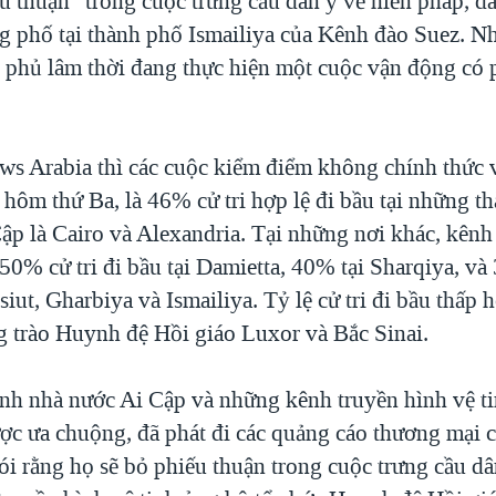
u thuận” trong cuộc trưng cầu dân ý về hiến pháp, đ
g phố tại thành phố Ismailiya của Kênh đào Suez. 
 phủ lâm thời đang thực hiện một cuộc vận động có 
s Arabia thì các cuộc kiểm điểm không chính thức 
 hôm thứ Ba, là 46% cử tri hợp lệ đi bầu tại những t
Cập là Cairo và Alexandria. Tại những nơi khác, kênh
50% cử tri đi bầu tại Damietta, 40% tại Sharqiya, và
iut, Gharbiya và Ismailiya. Tỷ lệ cử tri đi bầu thấp h
g trào Huynh đệ Hồi giáo Luxor và Bắc Sinai.
ình nhà nước Ai Cập và những kênh truyền hình vệ t
ợc ưa chuộng, đã phát đi các quảng cáo thương mại 
ói rằng họ sẽ bỏ phiếu thuận trong cuộc trưng cầu dâ