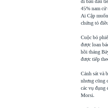
đi bầu đầu ti
45% nam cử t
Ai Cập muốn 
chứng tỏ điều
Cuộc bỏ phiế
được loan bá
hồi tháng Bả
được tiếp th
Cảnh sát và b
nhưng cũng c
các vụ đụng 
Morsi.