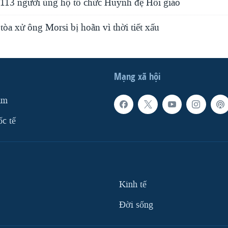
i 113 người ủng hộ tổ chức Huynh đệ Hồi giáo
tòa xử ông Morsi bị hoãn vì thời tiết xấu
Mạng xã hội
am
ốc tế
Kinh tế
Ðời sống