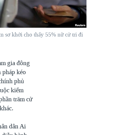
ểm sơ khởi cho thấy 55% nữ cử tri đi
ham gia đông
n pháp kéo
 chính phủ
cuộc kiểm
phần trăm cử
 khác.
hân dân Ai