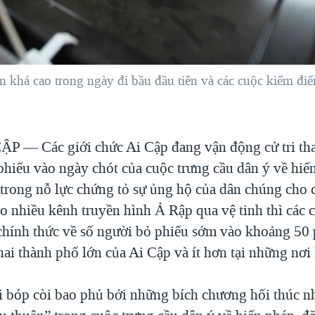
hơn khá cao trong ngày đi bầu đầu tiên và các cuộc kiểm đi
 CẬP —
Các giới chức Ai Cập đang vận động cử tri t
phiếu vào ngày chót của cuộc trưng cầu dân ý về hiế
, trong nỗ lực chứng tỏ sự ủng hộ của dân chúng cho
eo nhiều kênh truyền hình Ả Rập qua vệ tinh thì các 
hính thức về số người bỏ phiếu sớm vào khoảng 50 
i hai thành phố lớn của Ai Cập và ít hơn tại những nơi
 bóp còi bao phủ bởi những bích chương hối thúc n