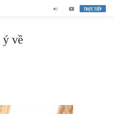
TRỰC TIẾP
 ý về