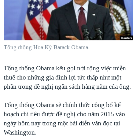
TẠI
VIDEO
"Tìm"
NGƯỜI VIỆT HẢI NGOẠI
HÀNH TRÌNH BẦU CỬ 2024
NGHE
ĐỜI SỐNG
MỘT NĂM CHIẾN TRANH TẠI DẢI GAZA
KINH TẾ
MẠNG XÃ HỘI
GIẢI MÃ VÀNH ĐAI & CON ĐƯỜNG
KHOA HỌC
NGÀY TỊ NẠN THẾ GIỚI
Tổng thống Hoa Kỳ Barack Obama.
SỨC KHOẺ
TRỊNH VĨNH BÌNH - NGƯỜI HẠ 'BÊN THẮNG CUỘC'
Ngôn ngữ khác
VĂN HOÁ
Tổng thống Obama kêu gọi nới rộng việc miễn
GROUND ZERO – XƯA VÀ NAY
THỂ THAO
thuế cho những gia đình lợi tức thấp như một
CHI PHÍ CHIẾN TRANH AFGHANISTAN
GIÁO DỤC
phần trong đề nghị ngân sách hàng năm của ông.
CÁC GIÁ TRỊ CỘNG HÒA Ở VIỆT NAM
THƯỢNG ĐỈNH TRUMP-KIM TẠI VIỆT NAM
Tổng thống Obama sẽ chính thức công bố kế
TRỊNH VĨNH BÌNH VS. CHÍNH PHỦ VIỆT NAM
hoạch chi tiêu được đề nghị cho năm 2015 vào
ngày hôm nay trong một bài diễn văn đọc tại
NGƯ DÂN VIỆT VÀ LÀN SÓNG TRỘM HẢI SÂM
Washington.
BÊN KIA QUỐC LỘ: TIẾNG VỌNG TỪ NÔNG THÔN MỸ