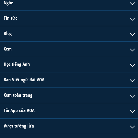
Nghe
Tin tức
Blog
Xem
Học tiếng Anh
Ban Việt ngữ đài VOA
Xem toàn trang
Tải App của VOA
Vượt tường lửa