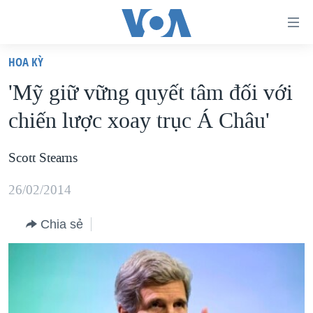
Đường
dẫn
HOA KỲ
truy
TRANG CHỦ
'Mỹ giữ vững quyết tâm đối với
cập
VIỆT NAM
chiến lược xoay trục Á Châu'
Tới
HOA KỲ
nội
BIỂN ĐÔNG
Scott Stearns
dung
THẾ GIỚI
chính
26/02/2014
BLOG
Tới
điều
Chia sẻ
DIỄN ĐÀN
hướng
MỤC
chính
CHUYÊN ĐỀ
TỰ DO BÁO CHÍ
Đi
HỌC TIẾNG ANH
VẠCH TRẦN TIN GIẢ
CHIẾN TRANH THƯƠNG MẠI CỦA MỸ: QUÁ KHỨ VÀ HIỆN
tới