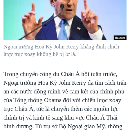
TẠI
VIDEO
"Tìm"
NGƯỜI VIỆT HẢI NGOẠI
HÀNH TRÌNH BẦU CỬ 2024
NGHE
ĐỜI SỐNG
MỘT NĂM CHIẾN TRANH TẠI DẢI GAZA
KINH TẾ
MẠNG XÃ HỘI
GIẢI MÃ VÀNH ĐAI & CON ĐƯỜNG
KHOA HỌC
NGÀY TỊ NẠN THẾ GIỚI
Ngoại trưởng Hoa Kỳ John Kerry khẳng định chiến
SỨC KHOẺ
lược trục xoay không hề bị lơ là.
TRỊNH VĨNH BÌNH - NGƯỜI HẠ 'BÊN THẮNG CUỘC'
Ngôn ngữ khác
VĂN HOÁ
GROUND ZERO – XƯA VÀ NAY
THỂ THAO
Trong chuyến công du Châu Á hồi tuần trước,
CHI PHÍ CHIẾN TRANH AFGHANISTAN
GIÁO DỤC
Ngoại trưởng Hoa Kỳ John Kerry đã tìm cách trấn
CÁC GIÁ TRỊ CỘNG HÒA Ở VIỆT NAM
an các nước đồng minh về cam kết của chính phủ
THƯỢNG ĐỈNH TRUMP-KIM TẠI VIỆT NAM
của Tổng thống Obama đối với chiến lược xoay
TRỊNH VĨNH BÌNH VS. CHÍNH PHỦ VIỆT NAM
trục Châu Á, tức là chuyển thêm các nguồn lực
chính trị và kinh tế sang khu vực Châu Á Thái
NGƯ DÂN VIỆT VÀ LÀN SÓNG TRỘM HẢI SÂM
bình dương. Từ trụ sở Bộ Ngoại giao Mỹ, thông
BÊN KIA QUỐC LỘ: TIẾNG VỌNG TỪ NÔNG THÔN MỸ