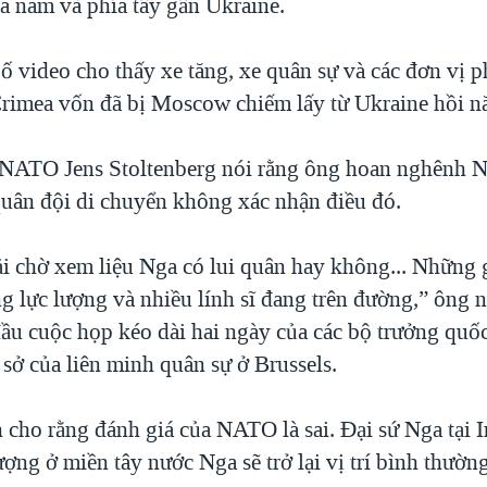
a nam và phía tây gần Ukraine.
ố video cho thấy xe tăng, xe quân sự và các đơn vị p
Crimea vốn đã bị Moscow chiếm lấy từ Ukraine hồi 
NATO Jens Stoltenberg nói rằng ông hoan nghênh N
uân đội di chuyển không xác nhận điều đó.
i chờ xem liệu Nga có lui quân hay không... Những 
ng lực lượng và nhiều lính sĩ đang trên đường,” ông 
 đầu cuộc họp kéo dài hai ngày của các bộ trưởng qu
sở của liên minh quân sự ở Brussels.
 cho rằng đánh giá của NATO là sai. Đại sứ Nga tại I
lượng ở miền tây nước Nga sẽ trở lại vị trí bình thườ