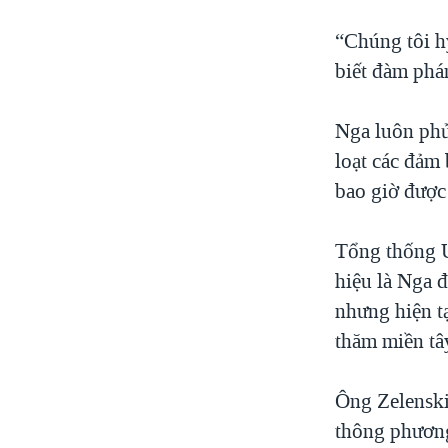
“Chúng tôi h
biết đàm phán
Nga luôn phủ
loạt các đảm
bao giờ được
Tổng thống U
hiệu là Nga đ
nhưng hiện t
thăm miền tâ
Ông Zelenskiy
thông phương