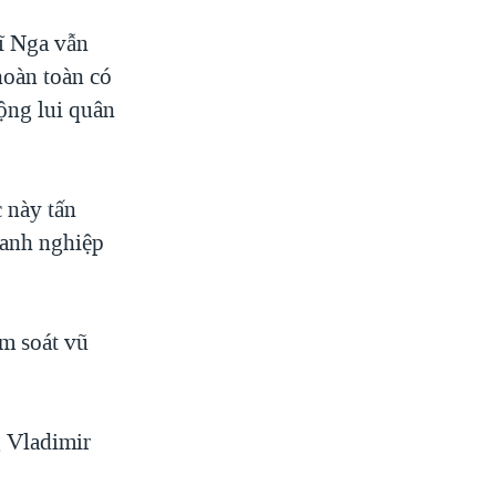
ĩ Nga vẫn
hoàn toàn có
ộng lui quân
 này tấn
oanh nghiệp
m soát vũ
 Vladimir