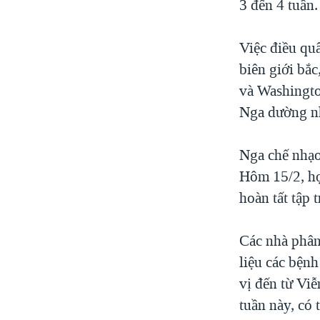
3 đến 4 tuần.
Việc điều qu
biên giới bắ
và Washingto
Nga dường nh
Nga chế nhạo
Hôm 15/2, họ 
hoàn tất tập t
Các nhà phân 
liệu các bệnh
vị đến từ Viễ
tuần này, có