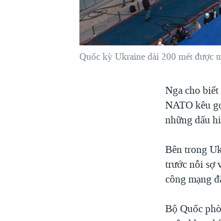
VIỆT NAM
NGƯ DÂN VIỆT VÀ LÀN SÓNG
TRỘM HẢI SÂM
Quốc kỳ Ukraine dài 200 mét được t
BÊN KIA QUỐC LỘ: TIẾNG VỌNG
TỪ NÔNG THÔN MỸ
QUAN HỆ VIỆT MỸ
Nga cho biết
NATO kêu gọi
những dấu hi
Bên trong Uk
trước nỗi sợ
công mạng đã
Bộ Quốc phòn