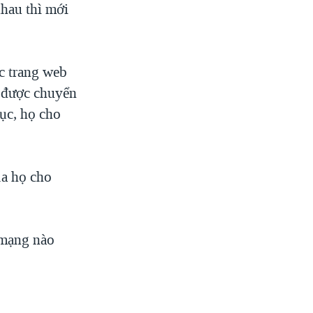
nhau thì mới
c trang web
ã được chuyển
ục, họ cho
ủa họ cho
 mạng nào