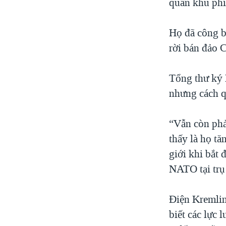
quân khu phí
Họ đã công b
rời bán đảo 
Tổng thư ký 
nhưng cách q
“Vẫn còn phả
thấy là họ tă
giới khi bắt
NATO tại trụ 
Điện Kremlin
biết các lực 