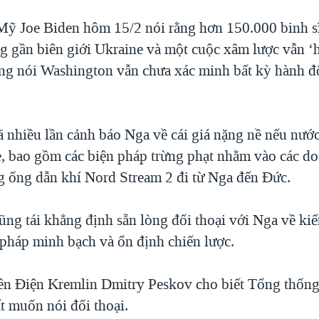
ỹ Joe Biden hôm 15/2 nói rằng hơn 150.000 binh s
ng gần biên giới Ukraine và một cuộc xâm lược vẫn ‘
ng nói Washington vẫn chưa xác minh bất kỳ hành đ
 nhiều lần cảnh báo Nga về cái giá nặng nề nếu nước
, bao gồm các biện pháp trừng phạt nhằm vào các d
 ống dẫn khí Nord Stream 2 đi từ Nga đến Đức.
ng tái khẳng định sẵn lòng đối thoại với Nga về kiể
 pháp minh bạch và ổn định chiến lược.
ên Điện Kremlin Dmitry Peskov cho biết Tổng thống
t muốn nói đối thoại.