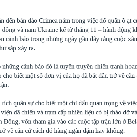
ân đến bán đảo Crimea nằm trong việc đổ quân ồ ạt c
c, đông và nam Ukraine kể từ tháng 11 – hành động 
n cảnh báo trong những ngày gần đây rằng cuộc xâm
ư sắp xảy ra.
 những cảnh báo đó là tuyên truyền chiến tranh hoa
cho biết một số đơn vị của họ đã bắt đầu trở về căn 
rận.
tích quân sự cho biết một chỉ dấu quan trọng về việc
 viện dã chiến và trạm cấp nhiên liệu có bị tháo dỡ và
n Đông, vốn tham gia vào các cuộc tập trận lớn ở Bel
 trở về căn cứ cách đó hàng ngàn dặm hay không.