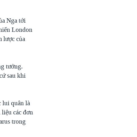
ủa Nga tới
khiến London
 lược của
ng tưởng.
cứ sau khi
 lui quân là
 liệu các đơn
arus trong