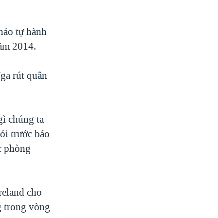
háo tự hành
năm 2014.
ga rút quân
gì chúng ta
nói trước báo
ốc phòng
reland cho
ng trong vòng