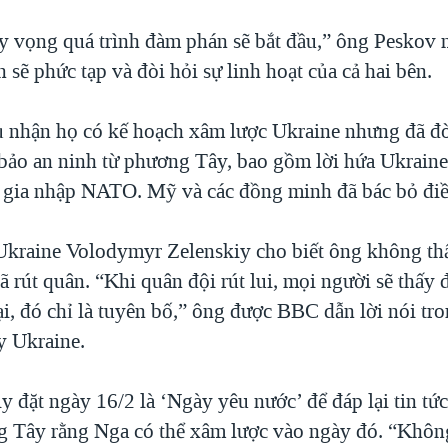
y vọng quá trình đàm phán sẽ bắt đầu,” ông Peskov n
 sẽ phức tạp và đòi hỏi sự linh hoạt của cả hai bên.
 nhận họ có kế hoạch xâm lược Ukraine nhưng đã đò
 bảo an ninh từ phương Tây, bao gồm lời hứa Ukrain
 gia nhập NATO. Mỹ và các đồng minh đã bác bỏ điề
kraine Volodymyr Zelenskiy cho biết ông không thấ
ã rút quân. “Khi quân đội rút lui, mọi người sẽ thấy 
ại, đó chỉ là tuyên bố,” ông được BBC dẫn lời nói tr
y Ukraine.
 đặt ngày 16/2 là ‘Ngày yêu nước’ để đáp lại tin tức
 Tây rằng Nga có thể xâm lược vào ngày đó. “Không