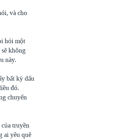
ói, và cho
i hỏi một
e sẽ không
u này.
y bất kỳ dấu
điều đó.
ong chuyến
 của truyền
 ai yêu quê