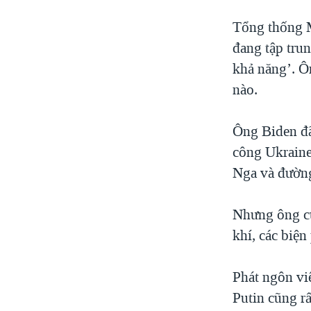
Tổng thống M
đang tập tru
khả năng’. Ô
nào.
Ông Biden đã
công Ukraine
Nga và đường
Nhưng ông cũ
khí, các biện
Phát ngôn vi
Putin cũng rấ