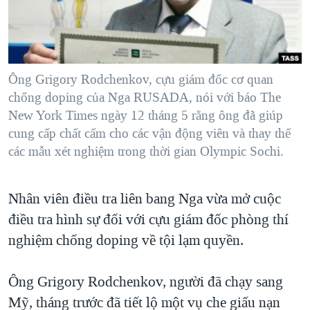
TẠI
VIDEO
"Tìm"
NGƯỜI VIỆT HẢI NGOẠI
HÀNH TRÌNH BẦU CỬ 2024
NGHE
ĐỜI SỐNG
MỘT NĂM CHIẾN TRANH TẠI DẢI GAZA
KINH TẾ
MẠNG XÃ HỘI
Ông Grigory Rodchenkov, cựu giám đốc cơ quan
GIẢI MÃ VÀNH ĐAI & CON ĐƯỜNG
KHOA HỌC
chống doping của Nga RUSADA, nói với báo The
NGÀY TỊ NẠN THẾ GIỚI
New York Times ngày 12 tháng 5 rằng ông đã giúp
SỨC KHOẺ
TRỊNH VĨNH BÌNH - NGƯỜI HẠ 'BÊN THẮNG CUỘC'
cung cấp chất cấm cho các vận động viên và thay thế
Ngôn ngữ khác
VĂN HOÁ
các mẫu xét nghiệm trong thời gian Olympic Sochi.
GROUND ZERO – XƯA VÀ NAY
THỂ THAO
CHI PHÍ CHIẾN TRANH AFGHANISTAN
GIÁO DỤC
Nhân viên điều tra liên bang Nga vừa mở cuộc
CÁC GIÁ TRỊ CỘNG HÒA Ở VIỆT NAM
điều tra hình sự đối với cựu giám đốc phòng thí
THƯỢNG ĐỈNH TRUMP-KIM TẠI VIỆT NAM
nghiệm chống doping về tội lạm quyền.
TRỊNH VĨNH BÌNH VS. CHÍNH PHỦ VIỆT NAM
NGƯ DÂN VIỆT VÀ LÀN SÓNG TRỘM HẢI SÂM
Ông Grigory Rodchenkov, người đã chạy sang
Mỹ, tháng trước đã tiết lộ một vụ che giấu nạn
BÊN KIA QUỐC LỘ: TIẾNG VỌNG TỪ NÔNG THÔN MỸ