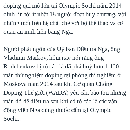
doping qui mô lớn tại Olympic Sochi năm 2014
QUAN HỆ VIỆT MỸ
dính líu tới ít nhất 15 người đoạt huy chương, với
những mối liên hệ chặt chẽ với bộ thể thao và cơ
quan an ninh liên bang Nga.
Người phát ngôn của Uỷ ban Điều tra Nga, ông
Vladimir Markov, hôm nay nói rằng ông
Rodchenkov bị tố cáo là đã phá huỷ hơn 1.400
mẫu thử nghiệm doping tại phòng thí nghiệm ở
Moskova năm 2014 sau khi Cơ quan Chống
Doping Thế giới (WADA) yêu cầu bảo tồn những
mẫu đó để điều tra sau khi có tố cáo là các vận
động viên Nga dùng thuốc cấm tại Olympic
Sochi.