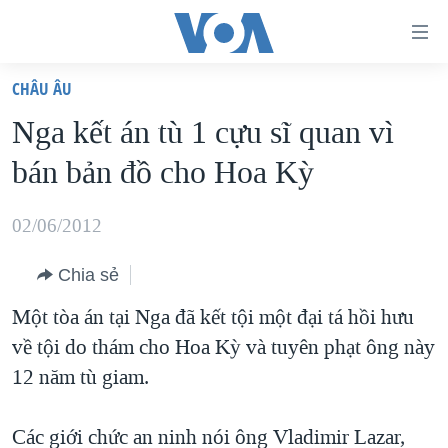
Đường
dẫn
CHÂU ÂU
truy
TRANG CHỦ
Nga kết án tù 1 cựu sĩ quan vì
cập
VIỆT NAM
bán bản đồ cho Hoa Kỳ
Tới
HOA KỲ
nội
BIỂN ĐÔNG
02/06/2012
dung
THẾ GIỚI
chính
Chia sẻ
BLOG
Tới
Một tòa án tại Nga đã kết tội một đại tá hồi hưu
điều
DIỄN ĐÀN
về tội do thám cho Hoa Kỳ và tuyên phạt ông này
hướng
MỤC
12 năm tù giam.
chính
CHUYÊN ĐỀ
TỰ DO BÁO CHÍ
Đi
HỌC TIẾNG ANH
Các giới chức an ninh nói ông Vladimir Lazar,
VẠCH TRẦN TIN GIẢ
CHIẾN TRANH THƯƠNG MẠI CỦA MỸ: QUÁ KHỨ VÀ HIỆN
tới