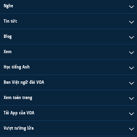
Nghe
Tin tức
Blog
Xem
Học tiếng Anh
Ban Việt ngữ đài VOA
Xem toàn trang
Tải App của VOA
Vượt tường lửa