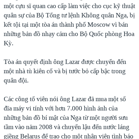
TẠI
một cựu sĩ quan cao cấp làm việc cho cục kỹ thuật
VIDEO
"Tìm"
NGƯỜI VIỆT HẢI NGOẠI
HÀNH TRÌNH BẦU CỬ 2024
quân sự của Bộ Tổng tư lệnh Không quân Nga, bị
NGHE
ĐỜI SỐNG
kết tội tại một tòa án thành phố Moscow vì bán
MỘT NĂM CHIẾN TRANH TẠI DẢI GAZA
KINH TẾ
những bản đồ nhạy cảm cho Bộ Quốc phòng Hoa
MẠNG XÃ HỘI
GIẢI MÃ VÀNH ĐAI & CON ĐƯỜNG
KHOA HỌC
Kỳ.
NGÀY TỊ NẠN THẾ GIỚI
SỨC KHOẺ
TRỊNH VĨNH BÌNH - NGƯỜI HẠ 'BÊN THẮNG CUỘC'
Tòa án quyết định ông Lazar được chuyển đến
Ngôn ngữ khác
VĂN HOÁ
GROUND ZERO – XƯA VÀ NAY
một nhà tù kiên cố và bị tước bỏ cấp bậc trong
THỂ THAO
quân đội.
CHI PHÍ CHIẾN TRANH AFGHANISTAN
GIÁO DỤC
CÁC GIÁ TRỊ CỘNG HÒA Ở VIỆT NAM
Các công tố viên nói ông Lazar đã mua một số
THƯỢNG ĐỈNH TRUMP-KIM TẠI VIỆT NAM
đĩa máy vi tính với hơn 7.000 hình ảnh của
TRỊNH VĨNH BÌNH VS. CHÍNH PHỦ VIỆT NAM
những bản đồ bí mật của Nga từ một người sưu
NGƯ DÂN VIỆT VÀ LÀN SÓNG TRỘM HẢI SÂM
tầm vào năm 2008 và chuyển lậu đến nước láng
giềng Belarus để trao cho một nhân viên tình báo
BÊN KIA QUỐC LỘ: TIẾNG VỌNG TỪ NÔNG THÔN MỸ