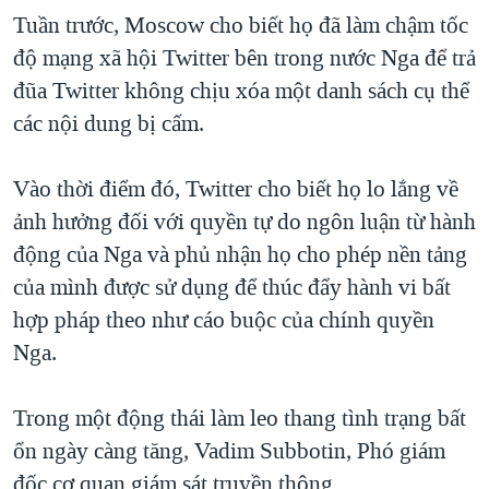
Tuần trước, Moscow cho biết họ đã làm chậm tốc
QUAN HỆ VIỆT MỸ
độ mạng xã hội Twitter bên trong nước Nga để trả
đũa Twitter không chịu xóa một danh sách cụ thể
các nội dung bị cấm.
Vào thời điểm đó, Twitter cho biết họ lo lắng về
ảnh hưởng đối với quyền tự do ngôn luận từ hành
động của Nga và phủ nhận họ cho phép nền tảng
của mình được sử dụng để thúc đẩy hành vi bất
hợp pháp theo như cáo buộc của chính quyền
Nga.
Trong một động thái làm leo thang tình trạng bất
ổn ngày càng tăng, Vadim Subbotin, Phó giám
đốc cơ quan giám sát truyền thông