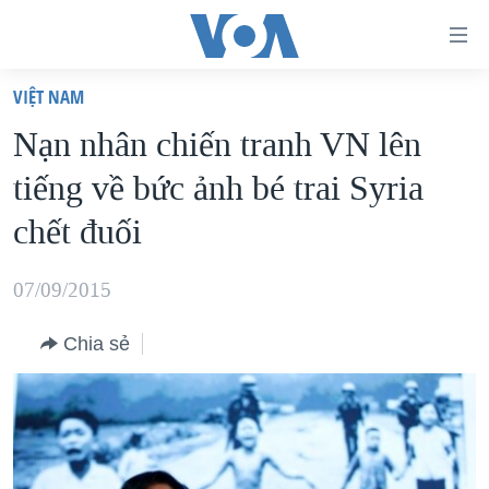
Đường
dẫn
VIỆT NAM
truy
TRANG CHỦ
Nạn nhân chiến tranh VN lên
cập
VIỆT NAM
tiếng về bức ảnh bé trai Syria
Tới
HOA KỲ
nội
chết đuối
BIỂN ĐÔNG
dung
THẾ GIỚI
chính
07/09/2015
BLOG
Tới
Chia sẻ
điều
DIỄN ĐÀN
hướng
MỤC
chính
CHUYÊN ĐỀ
TỰ DO BÁO CHÍ
Đi
HỌC TIẾNG ANH
VẠCH TRẦN TIN GIẢ
CHIẾN TRANH THƯƠNG MẠI CỦA MỸ: QUÁ KHỨ VÀ HIỆN
tới