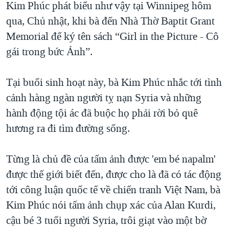
Kim Phúc phát biểu như vậy tại Winnipeg hôm
QUAN HỆ VIỆT MỸ
qua, Chủ nhật, khi bà đến Nhà Thờ Baptit Grant
Memorial để ký tên sách “Girl in the Picture - Cô
gái trong bức Ảnh”.
Tại buổi sinh hoạt này, bà Kim Phúc nhắc tới tình
cảnh hàng ngàn người tỵ nạn Syria và những
hành động tội ác đã buộc họ phải rời bỏ quê
hương ra đi tìm đường sống.
Từng là chủ đề của tấm ảnh được 'em bé napalm'
được thế giới biết đến, được cho là đã có tác động
tới công luận quốc tế về chiến tranh Việt Nam, bà
Kim Phúc nói tấm ảnh chụp xác của Alan Kurdi,
cậu bé 3 tuổi người Syria, trôi giạt vào một bờ