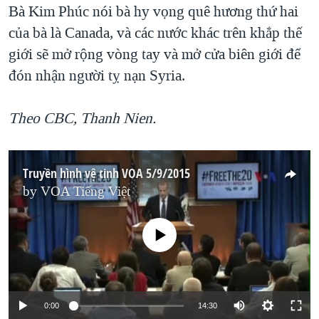
Bà Kim Phúc nói bà hy vọng quê hương thứ hai
của bà là Canada, và các nước khác trên khắp thế
giới sẽ mở rộng vòng tay và mở cửa biên giới để
đón nhận người tỵ nạn Syria.
Theo CBC, Thanh Nien.
Truyền hình vệ tinh VOA 5/9/2015
by
VOA Tiếng Việt
No media source currently available
0:00
14:30