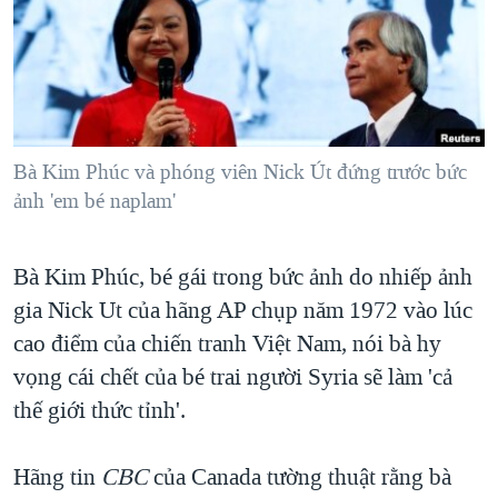
TẠI
VIDEO
"Tìm"
NGƯỜI VIỆT HẢI NGOẠI
HÀNH TRÌNH BẦU CỬ 2024
NGHE
ĐỜI SỐNG
MỘT NĂM CHIẾN TRANH TẠI DẢI GAZA
KINH TẾ
MẠNG XÃ HỘI
GIẢI MÃ VÀNH ĐAI & CON ĐƯỜNG
KHOA HỌC
NGÀY TỊ NẠN THẾ GIỚI
Bà Kim Phúc và phóng viên Nick Út đứng trước bức
SỨC KHOẺ
ảnh 'em bé naplam'
TRỊNH VĨNH BÌNH - NGƯỜI HẠ 'BÊN THẮNG CUỘC'
Ngôn ngữ khác
VĂN HOÁ
GROUND ZERO – XƯA VÀ NAY
THỂ THAO
Bà Kim Phúc, bé gái trong bức ảnh do nhiếp ảnh
CHI PHÍ CHIẾN TRANH AFGHANISTAN
GIÁO DỤC
gia Nick Ut của hãng AP chụp năm 1972 vào lúc
CÁC GIÁ TRỊ CỘNG HÒA Ở VIỆT NAM
cao điểm của chiến tranh Việt Nam, nói bà hy
THƯỢNG ĐỈNH TRUMP-KIM TẠI VIỆT NAM
vọng cái chết của bé trai người Syria sẽ làm 'cả
thế giới thức tỉnh'.
TRỊNH VĨNH BÌNH VS. CHÍNH PHỦ VIỆT NAM
NGƯ DÂN VIỆT VÀ LÀN SÓNG TRỘM HẢI SÂM
Hãng tin
CBC
của Canada tường thuật rằng bà
BÊN KIA QUỐC LỘ: TIẾNG VỌNG TỪ NÔNG THÔN MỸ