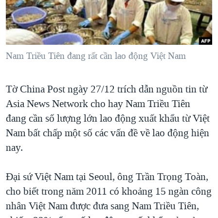
TẠI
VIDEO
"Tìm"
NGƯỜI VIỆT HẢI NGOẠI
HÀNH TRÌNH BẦU CỬ 2024
NGHE
ĐỜI SỐNG
MỘT NĂM CHIẾN TRANH TẠI DẢI GAZA
KINH TẾ
MẠNG XÃ HỘI
Nam Triều Tiên đang rất cần lao động Việt Nam
GIẢI MÃ VÀNH ĐAI & CON ĐƯỜNG
KHOA HỌC
NGÀY TỊ NẠN THẾ GIỚI
SỨC KHOẺ
Tờ China Post ngày 27/12 trích dẫn nguồn tin từ
TRỊNH VĨNH BÌNH - NGƯỜI HẠ 'BÊN THẮNG CUỘC'
Ngôn ngữ khác
VĂN HOÁ
Asia News Network cho hay Nam Triều Tiên
GROUND ZERO – XƯA VÀ NAY
THỂ THAO
đang cần số lượng lớn lao động xuất khẩu từ Việt
CHI PHÍ CHIẾN TRANH AFGHANISTAN
Nam bất chấp một số các vấn đề về lao động hiện
GIÁO DỤC
CÁC GIÁ TRỊ CỘNG HÒA Ở VIỆT NAM
nay.
THƯỢNG ĐỈNH TRUMP-KIM TẠI VIỆT NAM
Đại sứ Việt Nam tại Seoul, ông Trần Trọng Toàn,
TRỊNH VĨNH BÌNH VS. CHÍNH PHỦ VIỆT NAM
cho biết trong năm 2011 có khoảng 15 ngàn công
NGƯ DÂN VIỆT VÀ LÀN SÓNG TRỘM HẢI SÂM
nhân Việt Nam được đưa sang Nam Triều Tiên,
BÊN KIA QUỐC LỘ: TIẾNG VỌNG TỪ NÔNG THÔN MỸ