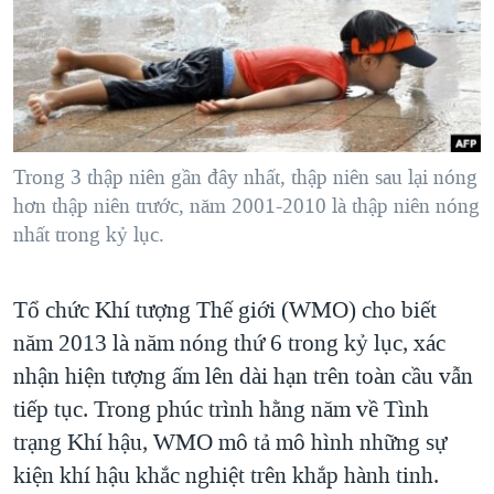
TẠI
VIDEO
"Tìm"
NGƯỜI VIỆT HẢI NGOẠI
HÀNH TRÌNH BẦU CỬ 2024
NGHE
ĐỜI SỐNG
MỘT NĂM CHIẾN TRANH TẠI DẢI GAZA
KINH TẾ
MẠNG XÃ HỘI
GIẢI MÃ VÀNH ĐAI & CON ĐƯỜNG
KHOA HỌC
NGÀY TỊ NẠN THẾ GIỚI
Trong 3 thập niên gần đây nhất, thập niên sau lại nóng
SỨC KHOẺ
hơn thập niên trước, năm 2001-2010 là thập niên nóng
TRỊNH VĨNH BÌNH - NGƯỜI HẠ 'BÊN THẮNG CUỘC'
Ngôn ngữ khác
VĂN HOÁ
nhất trong kỷ lục.
GROUND ZERO – XƯA VÀ NAY
THỂ THAO
CHI PHÍ CHIẾN TRANH AFGHANISTAN
GIÁO DỤC
Tổ chức Khí tượng Thế giới (WMO) cho biết
CÁC GIÁ TRỊ CỘNG HÒA Ở VIỆT NAM
năm 2013 là năm nóng thứ 6 trong kỷ lục, xác
THƯỢNG ĐỈNH TRUMP-KIM TẠI VIỆT NAM
nhận hiện tượng ấm lên dài hạn trên toàn cầu vẫn
TRỊNH VĨNH BÌNH VS. CHÍNH PHỦ VIỆT NAM
tiếp tục. Trong phúc trình hằng năm về Tình
trạng Khí hậu, WMO mô tả mô hình những sự
NGƯ DÂN VIỆT VÀ LÀN SÓNG TRỘM HẢI SÂM
kiện khí hậu khắc nghiệt trên khắp hành tinh.
BÊN KIA QUỐC LỘ: TIẾNG VỌNG TỪ NÔNG THÔN MỸ