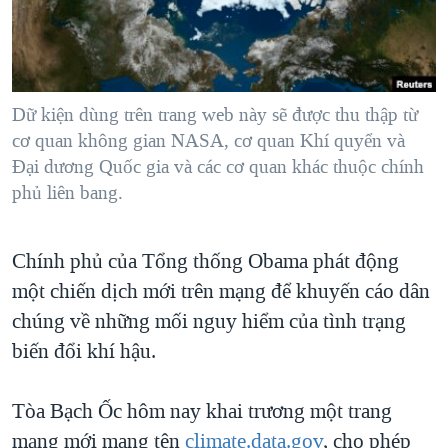
TẠI
VIDEO
"Tìm"
NGƯỜI VIỆT HẢI NGOẠI
HÀNH TRÌNH BẦU CỬ 2024
NGHE
ĐỜI SỐNG
MỘT NĂM CHIẾN TRANH TẠI DẢI GAZA
KINH TẾ
MẠNG XÃ HỘI
Dữ kiện dùng trên trang web này sẽ được thu thập từ
GIẢI MÃ VÀNH ĐAI & CON ĐƯỜNG
KHOA HỌC
cơ quan không gian NASA, cơ quan Khí quyển và
NGÀY TỊ NẠN THẾ GIỚI
Đại dương Quốc gia và các cơ quan khác thuộc chính
SỨC KHOẺ
TRỊNH VĨNH BÌNH - NGƯỜI HẠ 'BÊN THẮNG CUỘC'
phủ liên bang.
Ngôn ngữ khác
VĂN HOÁ
GROUND ZERO – XƯA VÀ NAY
THỂ THAO
Chính phủ của Tổng thống Obama phát động
CHI PHÍ CHIẾN TRANH AFGHANISTAN
GIÁO DỤC
một chiến dịch mới trên mạng để khuyến cáo dân
CÁC GIÁ TRỊ CỘNG HÒA Ở VIỆT NAM
chúng về những mối nguy hiểm của tình trạng
THƯỢNG ĐỈNH TRUMP-KIM TẠI VIỆT NAM
biến đổi khí hậu.
TRỊNH VĨNH BÌNH VS. CHÍNH PHỦ VIỆT NAM
NGƯ DÂN VIỆT VÀ LÀN SÓNG TRỘM HẢI SÂM
Tòa Bạch Ốc hôm nay khai trương một trang
mạng mới mang tên
climate.data.gov
, cho phép
BÊN KIA QUỐC LỘ: TIẾNG VỌNG TỪ NÔNG THÔN MỸ