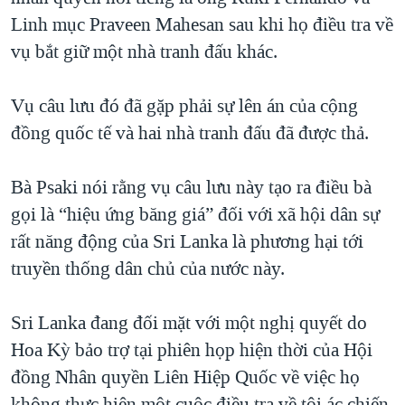
Linh mục Praveen Mahesan sau khi họ điều tra về
QUAN HỆ VIỆT MỸ
vụ bắt giữ một nhà tranh đấu khác.
Vụ câu lưu đó đã gặp phải sự lên án của cộng
đồng quốc tế và hai nhà tranh đấu đã được thả.
Bà Psaki nói rằng vụ câu lưu này tạo ra điều bà
gọi là “hiệu ứng băng giá” đối với xã hội dân sự
rất năng động của Sri Lanka là phương hại tới
truyền thống dân chủ của nước này.
Sri Lanka đang đối mặt với một nghị quyết do
Hoa Kỳ bảo trợ tại phiên họp hiện thời của Hội
đồng Nhân quyền Liên Hiệp Quốc về việc họ
không thực hiện một cuộc điều tra về tội ác chiến