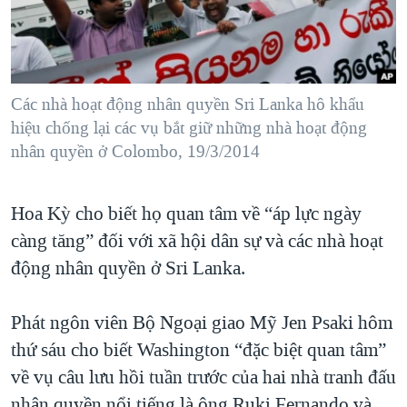
TẠI
VIDEO
"Tìm"
NGƯỜI VIỆT HẢI NGOẠI
HÀNH TRÌNH BẦU CỬ 2024
NGHE
ĐỜI SỐNG
MỘT NĂM CHIẾN TRANH TẠI DẢI GAZA
KINH TẾ
MẠNG XÃ HỘI
Các nhà hoạt động nhân quyền Sri Lanka hô khẩu
GIẢI MÃ VÀNH ĐAI & CON ĐƯỜNG
KHOA HỌC
hiệu chống lại các vụ bắt giữ những nhà hoạt động
NGÀY TỊ NẠN THẾ GIỚI
nhân quyền ở Colombo, 19/3/2014
SỨC KHOẺ
TRỊNH VĨNH BÌNH - NGƯỜI HẠ 'BÊN THẮNG CUỘC'
Ngôn ngữ khác
VĂN HOÁ
GROUND ZERO – XƯA VÀ NAY
Hoa Kỳ cho biết họ quan tâm về “áp lực ngày
THỂ THAO
CHI PHÍ CHIẾN TRANH AFGHANISTAN
càng tăng” đối với xã hội dân sự và các nhà hoạt
GIÁO DỤC
động nhân quyền ở Sri Lanka.
CÁC GIÁ TRỊ CỘNG HÒA Ở VIỆT NAM
THƯỢNG ĐỈNH TRUMP-KIM TẠI VIỆT NAM
Phát ngôn viên Bộ Ngoại giao Mỹ Jen Psaki hôm
TRỊNH VĨNH BÌNH VS. CHÍNH PHỦ VIỆT NAM
thứ sáu cho biết Washington “đặc biệt quan tâm”
NGƯ DÂN VIỆT VÀ LÀN SÓNG TRỘM HẢI SÂM
về vụ câu lưu hồi tuần trước của hai nhà tranh đấu
BÊN KIA QUỐC LỘ: TIẾNG VỌNG TỪ NÔNG THÔN MỸ
nhân quyền nổi tiếng là ông Ruki Fernando và