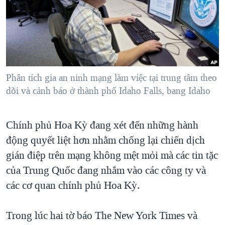
TẠI
VIDEO
"Tìm"
NGƯỜI VIỆT HẢI NGOẠI
HÀNH TRÌNH BẦU CỬ 2024
NGHE
ĐỜI SỐNG
MỘT NĂM CHIẾN TRANH TẠI DẢI GAZA
KINH TẾ
MẠNG XÃ HỘI
GIẢI MÃ VÀNH ĐAI & CON ĐƯỜNG
KHOA HỌC
NGÀY TỊ NẠN THẾ GIỚI
Phân tích gia an ninh mạng làm việc tại trung tâm theo
SỨC KHOẺ
dõi và cảnh báo ở thành phố Idaho Falls, bang Idaho
TRỊNH VĨNH BÌNH - NGƯỜI HẠ 'BÊN THẮNG CUỘC'
Ngôn ngữ khác
VĂN HOÁ
GROUND ZERO – XƯA VÀ NAY
THỂ THAO
Chính phủ Hoa Kỳ đang xét đến những hành
CHI PHÍ CHIẾN TRANH AFGHANISTAN
GIÁO DỤC
động quyết liệt hơn nhằm chống lại chiến dịch
CÁC GIÁ TRỊ CỘNG HÒA Ở VIỆT NAM
gián điệp trên mạng không mệt mỏi mà các tin tặc
THƯỢNG ĐỈNH TRUMP-KIM TẠI VIỆT NAM
của Trung Quốc đang nhắm vào các công ty và
các cơ quan chính phủ Hoa Kỳ.
TRỊNH VĨNH BÌNH VS. CHÍNH PHỦ VIỆT NAM
NGƯ DÂN VIỆT VÀ LÀN SÓNG TRỘM HẢI SÂM
Trong lúc hai tờ báo The New York Times và
BÊN KIA QUỐC LỘ: TIẾNG VỌNG TỪ NÔNG THÔN MỸ