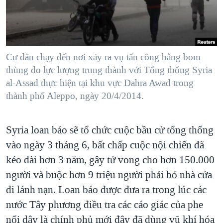
TẠI
VIDEO
"Tìm"
NGƯỜI VIỆT HẢI NGOẠI
HÀNH TRÌNH BẦU CỬ 2024
NGHE
ĐỜI SỐNG
MỘT NĂM CHIẾN TRANH TẠI DẢI GAZA
KINH TẾ
MẠNG XÃ HỘI
Cư dân chạy đến nơi xảy ra vụ tấn công bằng bom
GIẢI MÃ VÀNH ĐAI & CON ĐƯỜNG
KHOA HỌC
thùng do lực lượng trung thành với Tổng thống Syria
NGÀY TỊ NẠN THẾ GIỚI
al-Assad thực hiện tại khu vực Dahra Awad trong
SỨC KHOẺ
TRỊNH VĨNH BÌNH - NGƯỜI HẠ 'BÊN THẮNG CUỘC'
thành phố Aleppo, ngày 20/4/2014.
Ngôn ngữ khác
VĂN HOÁ
GROUND ZERO – XƯA VÀ NAY
THỂ THAO
Syria loan báo sẽ tổ chức cuộc bầu cử tổng thống
CHI PHÍ CHIẾN TRANH AFGHANISTAN
GIÁO DỤC
vào ngày 3 tháng 6, bất chấp cuộc nội chiến đã
CÁC GIÁ TRỊ CỘNG HÒA Ở VIỆT NAM
kéo dài hơn 3 năm, gây tử vong cho hơn 150.000
THƯỢNG ĐỈNH TRUMP-KIM TẠI VIỆT NAM
người và buộc hơn 9 triệu người phải bỏ nhà cửa
TRỊNH VĨNH BÌNH VS. CHÍNH PHỦ VIỆT NAM
đi lánh nạn. Loan báo được đưa ra trong lúc các
NGƯ DÂN VIỆT VÀ LÀN SÓNG TRỘM HẢI SÂM
nước Tây phương điều tra các cáo giác của phe
nổi dậy là chính phủ mới đây đã dùng vũ khí hóa
BÊN KIA QUỐC LỘ: TIẾNG VỌNG TỪ NÔNG THÔN MỸ