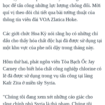
học để tấn công những lực lượng chống đối. Mời
QUAN HỆ VIỆT MỸ
quí vị theo dõi chi tiết qua bài tường thuật của
thông tín viên đài VOA Zlatica Hoke.
Các giới chức Hoa Kỳ nói rằng họ có những chỉ
dấu cho thấy hóa chất độc hại đã được sử dụng tại
một khu vực của phe nổi dậy trong tháng này.
Hôm thứ hai, phát ngôn viên Tòa Bạch Ốc Jay
Carney cho biết hóa chất công nghiệp chlorine có
lẽ đã được sử dụng trong vụ tấn công tại làng
Kafr Zita ở miền tây Syria.
"Chúng tôi đang xem xét những cáo giác cho
rằng chính phủ Syria là thủ phạm. Chúng tôi