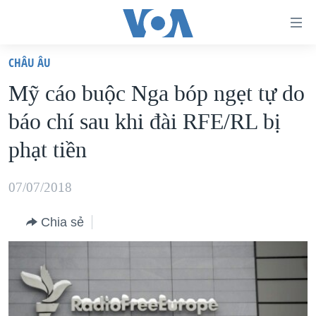
Đường
dẫn
CHÂU ÂU
truy
TRANG CHỦ
Mỹ cáo buộc Nga bóp ngẹt tự do
cập
VIỆT NAM
báo chí sau khi đài RFE/RL bị
Tới
HOA KỲ
nội
phạt tiền
BIỂN ĐÔNG
dung
THẾ GIỚI
chính
07/07/2018
BLOG
Tới
Chia sẻ
điều
DIỄN ĐÀN
hướng
MỤC
chính
CHUYÊN ĐỀ
TỰ DO BÁO CHÍ
Đi
HỌC TIẾNG ANH
VẠCH TRẦN TIN GIẢ
CHIẾN TRANH THƯƠNG MẠI CỦA MỸ: QUÁ KHỨ VÀ HIỆN
tới