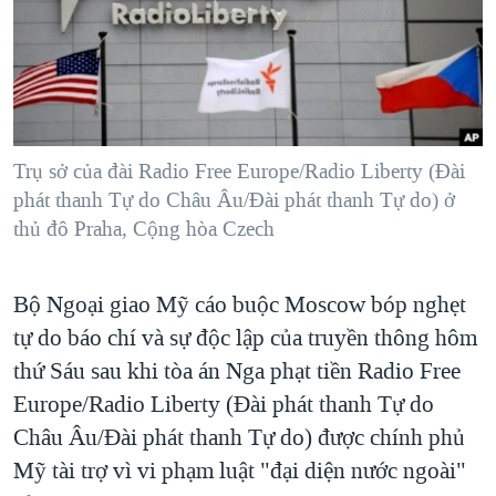
TẠI
VIDEO
"Tìm"
NGƯỜI VIỆT HẢI NGOẠI
HÀNH TRÌNH BẦU CỬ 2024
NGHE
ĐỜI SỐNG
MỘT NĂM CHIẾN TRANH TẠI DẢI GAZA
KINH TẾ
MẠNG XÃ HỘI
GIẢI MÃ VÀNH ĐAI & CON ĐƯỜNG
KHOA HỌC
NGÀY TỊ NẠN THẾ GIỚI
Trụ sở của đài Radio Free Europe/Radio Liberty (Đài
SỨC KHOẺ
phát thanh Tự do Châu Âu/Đài phát thanh Tự do) ở
TRỊNH VĨNH BÌNH - NGƯỜI HẠ 'BÊN THẮNG CUỘC'
Ngôn ngữ khác
VĂN HOÁ
thủ đô Praha, Cộng hòa Czech
GROUND ZERO – XƯA VÀ NAY
THỂ THAO
CHI PHÍ CHIẾN TRANH AFGHANISTAN
Bộ Ngoại giao Mỹ cáo buộc Moscow bóp nghẹt
GIÁO DỤC
CÁC GIÁ TRỊ CỘNG HÒA Ở VIỆT NAM
tự do báo chí và sự độc lập của truyền thông hôm
THƯỢNG ĐỈNH TRUMP-KIM TẠI VIỆT NAM
thứ Sáu sau khi tòa án Nga phạt tiền Radio Free
Europe/Radio Liberty (Đài phát thanh Tự do
TRỊNH VĨNH BÌNH VS. CHÍNH PHỦ VIỆT NAM
Châu Âu/Đài phát thanh Tự do) được chính phủ
NGƯ DÂN VIỆT VÀ LÀN SÓNG TRỘM HẢI SÂM
Mỹ tài trợ vì vi phạm luật "đại diện nước ngoài"
BÊN KIA QUỐC LỘ: TIẾNG VỌNG TỪ NÔNG THÔN MỸ