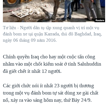
TẠI
VIDEO
"Tìm"
NGƯỜI VIỆT HẢI NGOẠI
HÀNH TRÌNH BẦU CỬ 2024
NGHE
ĐỜI SỐNG
MỘT NĂM CHIẾN TRANH TẠI DẢI GAZA
KINH TẾ
MẠNG XÃ HỘI
Tư liệu - Người dân tụ tập xung quanh vị trí một vụ
GIẢI MÃ VÀNH ĐAI & CON ĐƯỜNG
KHOA HỌC
đánh bom xe tại quận Karrada, thủ đô Baghdad, Iraq,
NGÀY TỊ NẠN THẾ GIỚI
ngày 06 tháng 09 năm 2016.
SỨC KHOẺ
TRỊNH VĨNH BÌNH - NGƯỜI HẠ 'BÊN THẮNG CUỘC'
Ngôn ngữ khác
VĂN HOÁ
GROUND ZERO – XƯA VÀ NAY
Chính quyền Iraq cho hay một cuộc tấn công
THỂ THAO
CHI PHÍ CHIẾN TRANH AFGHANISTAN
nhắm vào một chốt kiểm soát ở tỉnh Saluhuddin
GIÁO DỤC
đã giết chết ít nhất 12 người.
CÁC GIÁ TRỊ CỘNG HÒA Ở VIỆT NAM
THƯỢNG ĐỈNH TRUMP-KIM TẠI VIỆT NAM
Các giới chức nói ít nhất 23 người bị thương
TRỊNH VĨNH BÌNH VS. CHÍNH PHỦ VIỆT NAM
trong một vụ đánh bom tự sát dùng xe gài chất
NGƯ DÂN VIỆT VÀ LÀN SÓNG TRỘM HẢI SÂM
nổ, xảy ra vào sáng hôm nay, thứ Bảy 24/9.
BÊN KIA QUỐC LỘ: TIẾNG VỌNG TỪ NÔNG THÔN MỸ