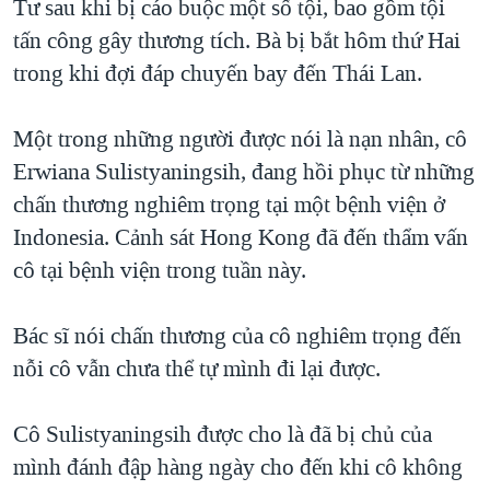
Tư sau khi bị cáo buộc một số tội, bao gồm tội
QUAN HỆ VIỆT MỸ
tấn công gây thương tích. Bà bị bắt hôm thứ Hai
trong khi đợi đáp chuyến bay đến Thái Lan.
Một trong những người được nói là nạn nhân, cô
Erwiana Sulistyaningsih, đang hồi phục từ những
chấn thương nghiêm trọng tại một bệnh viện ở
Indonesia. Cảnh sát Hong Kong đã đến thẩm vấn
cô tại bệnh viện trong tuần này.
Bác sĩ nói chấn thương của cô nghiêm trọng đến
nỗi cô vẫn chưa thể tự mình đi lại được.
Cô Sulistyaningsih được cho là đã bị chủ của
mình đánh đập hàng ngày cho đến khi cô không