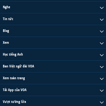
Nghe
Tin tức
Blog
Xem
Học tiếng Anh
Ban Việt ngữ đài VOA
Xem toàn trang
Tải App của VOA
Vượt tường lửa