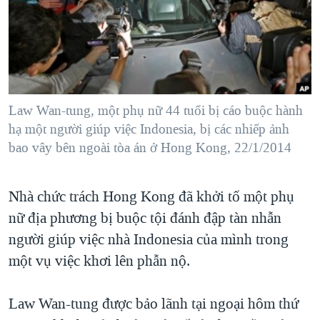
TẠI
VIDEO
"Tìm"
NGƯỜI VIỆT HẢI NGOẠI
HÀNH TRÌNH BẦU CỬ 2024
NGHE
ĐỜI SỐNG
MỘT NĂM CHIẾN TRANH TẠI DẢI GAZA
KINH TẾ
MẠNG XÃ HỘI
GIẢI MÃ VÀNH ĐAI & CON ĐƯỜNG
KHOA HỌC
NGÀY TỊ NẠN THẾ GIỚI
Law Wan-tung, một phụ nữ 44 tuổi bị cáo buộc hành
SỨC KHOẺ
hạ một người giúp việc Indonesia, bị các nhiếp ảnh
TRỊNH VĨNH BÌNH - NGƯỜI HẠ 'BÊN THẮNG CUỘC'
Ngôn ngữ khác
VĂN HOÁ
bao vây bên ngoài tòa án ở Hong Kong, 22/1/2014
GROUND ZERO – XƯA VÀ NAY
THỂ THAO
CHI PHÍ CHIẾN TRANH AFGHANISTAN
Nhà chức trách Hong Kong đã khởi tố một phụ
GIÁO DỤC
CÁC GIÁ TRỊ CỘNG HÒA Ở VIỆT NAM
nữ địa phương bị buộc tội đánh đập tàn nhẫn
THƯỢNG ĐỈNH TRUMP-KIM TẠI VIỆT NAM
người giúp việc nhà Indonesia của mình trong
một vụ việc khơi lên phẫn nộ.
TRỊNH VĨNH BÌNH VS. CHÍNH PHỦ VIỆT NAM
NGƯ DÂN VIỆT VÀ LÀN SÓNG TRỘM HẢI SÂM
Law Wan-tung được bảo lãnh tại ngoại hôm thứ
BÊN KIA QUỐC LỘ: TIẾNG VỌNG TỪ NÔNG THÔN MỸ