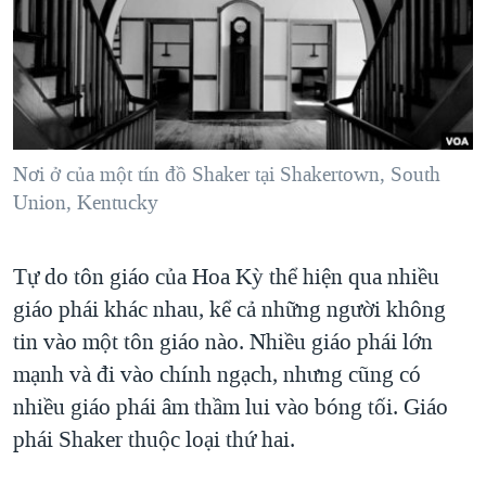
TẠI
VIDEO
"Tìm"
NGƯỜI VIỆT HẢI NGOẠI
HÀNH TRÌNH BẦU CỬ 2024
NGHE
ĐỜI SỐNG
MỘT NĂM CHIẾN TRANH TẠI DẢI GAZA
KINH TẾ
MẠNG XÃ HỘI
GIẢI MÃ VÀNH ĐAI & CON ĐƯỜNG
KHOA HỌC
NGÀY TỊ NẠN THẾ GIỚI
Nơi ở của một tín đồ Shaker tại Shakertown, South
SỨC KHOẺ
Union, Kentucky
TRỊNH VĨNH BÌNH - NGƯỜI HẠ 'BÊN THẮNG CUỘC'
Ngôn ngữ khác
VĂN HOÁ
GROUND ZERO – XƯA VÀ NAY
THỂ THAO
Tự do tôn giáo của Hoa Kỳ thể hiện qua nhiều
CHI PHÍ CHIẾN TRANH AFGHANISTAN
GIÁO DỤC
giáo phái khác nhau, kể cả những người không
CÁC GIÁ TRỊ CỘNG HÒA Ở VIỆT NAM
tin vào một tôn giáo nào. Nhiều giáo phái lớn
THƯỢNG ĐỈNH TRUMP-KIM TẠI VIỆT NAM
mạnh và đi vào chính ngạch, nhưng cũng có
TRỊNH VĨNH BÌNH VS. CHÍNH PHỦ VIỆT NAM
nhiều giáo phái âm thầm lui vào bóng tối. Giáo
phái Shaker thuộc loại thứ hai.
NGƯ DÂN VIỆT VÀ LÀN SÓNG TRỘM HẢI SÂM
BÊN KIA QUỐC LỘ: TIẾNG VỌNG TỪ NÔNG THÔN MỸ