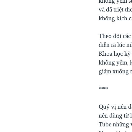
không yểm sử
và đã triệt t
không kích c
Theo dõi các 
diễn ra lúc n
Khoa học kỹ t
không yểm, k
giảm xuống 
***
Quý vị nên d
nên dùng từ 
Tube những v