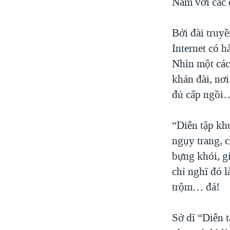
Nam với các 
Bởi đài truy
Internet có h
Nhìn một các
khán đài, nơ
đủ cấp ngồi
“Diễn tập kh
ngụy trang, c
bựng khói, gi
chỉ nghĩ đó 
trộm… đá!
Sở dĩ “Diễn 