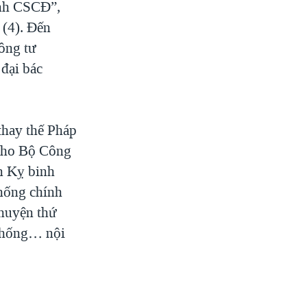
ệnh CSCĐ”,
 (4). Đến
ông tư
 đại bác
thay thế Pháp
 cho Bộ Công
n Kỵ binh
thống chính
chuyện thứ
 chống… nội