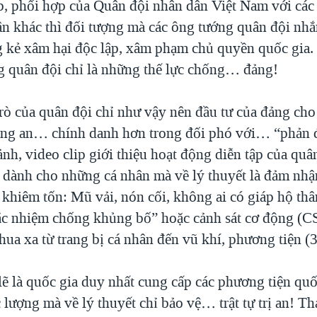
ập, phối hợp của Quân đội nhân dân Việt Nam với các
ân khác thì đối tượng mà các ông tướng quân đội n
g kẻ xâm hại độc lập, xâm phạm chủ quyền quốc gia.
g quân đội chỉ là những thế lực chống… đảng!
trò của quân đội chỉ như vậy nên đầu tư của đảng c
ông an… chính danh hơn trong đối phó với… “phản 
nh, video clip giới thiệu hoạt động diễn tập của quâ
ị dành cho những cá nhân mà về lý thuyết là đảm nhận
c khiêm tốn: Mũ vải, nón cối, không ai có giáp hộ t
ặc nhiệm chống khủng bố” hoặc cảnh sát cơ động (
hua xa từ trang bị cá nhân đến vũ khí, phương tiện (3
lẽ là quốc gia duy nhất cung cấp các phương tiện qu
 lượng mà về lý thuyết chỉ bảo vệ… trật tự trị an! 