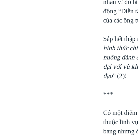
nhau vì đó l
động “Diễn t
của các ông t
Sắp hết thập 
hình thức ch
huống đánh đ
đại với vũ k
đạo
” (2)!
***
Có một điểm 
thuộc lĩnh v
bang nhưng đ