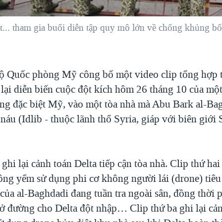
t... tham gia buổi diễn tập quy mô lớn về chống khủng bố,
ộ Quốc phòng Mỹ công bố một video clip tổng hợp 
 lại diễn biến cuộc đột kích hôm 26 tháng 10 của một
ợng đặc biệt Mỹ, vào một tòa nhà mà Abu Bark al-Ba
 náu (Idlib - thuộc lãnh thổ Syria, giáp với biên giới
 ghi lại cảnh toán Delta tiếp cận tòa nhà. Clip thứ hai
ông yểm sử dụng phi cơ không người lái (drone) tiêu
của al-Baghdadi đang tuần tra ngoài sân, đồng thời 
ở đường cho Delta đột nhập… Clip thứ ba ghi lại cả