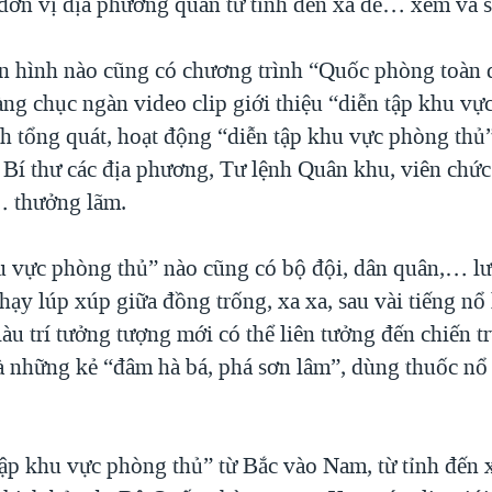
đơn vị địa phương quân từ tỉnh đến xã để… xem và s
ền hình nào cũng có chương trình “Quốc phòng toàn 
àng chục ngàn video clip giới thiệu “diễn tập khu vự
h tổng quát, hoạt động “diễn tập khu vực phòng thủ
i Bí thư các địa phương, Tư lệnh Quân khu, viên chứ
… thưởng lãm.
u vực phòng thủ” nào cũng có bộ đội, dân quân,… lưn
hạy lúp xúp giữa đồng trống, xa xa, sau vài tiếng nổ l
àu trí tưởng tượng mới có thể liên tưởng đến chiến t
là những kẻ “đâm hà bá, phá sơn lâm”, dùng thuốc nổ
tập khu vực phòng thủ” từ Bắc vào Nam, từ tỉnh đến 