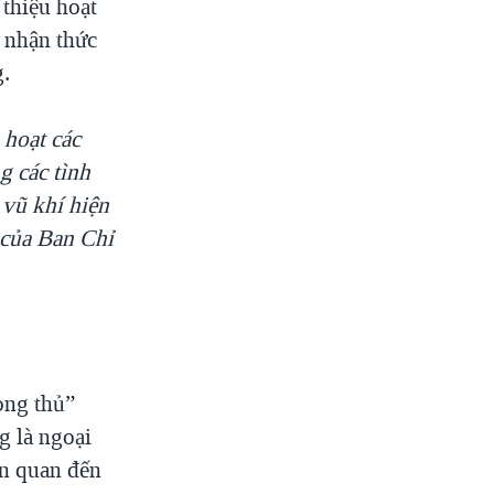
 thiệu hoạt
 nhận thức
g.
 hoạt các
g các tình
 vũ khí hiện
 của Ban Chỉ
òng thủ”
g là ngoại
ên quan đến