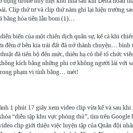
 dụng drone hủy diệt khu nhà sau khi Delta hoàn t
hoái. Clip thứ tư và clip thứ năm ghi lại hiện trường sa
ả bằng hỏa tiễn lẫn bom (1)…
diễn biến của một chiến dịch quân sự, kể cả khi chiế
ửa đêm ở bên kia trái đất đã trở thành chuyện… bình
huật đã tiến bộ đến mức, thiên hạ có thể tổ chức viễ
hông kích bằng những phi cơ không người lái với sa
trong phạm vi tính bằng… mét!
ành 1 phút 17 giây xem video clip vừa kể và sau khi
khóa “diễn tập khu vực phòng thủ”, tìm trên Google
ideo clip giới thiệu việc luyện tập của Quân đội nhâ