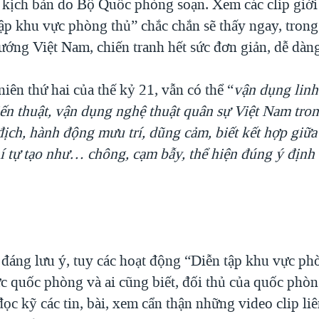
à kịch bản do Bộ Quốc phòng soạn. Xem các clip giới
ập khu vực phòng thủ” chắc chắn sẽ thấy ngay, trong
ướng Việt Nam, chiến tranh hết sức đơn giản, dễ dàn
niên thứ hai của thế kỷ 21, vẫn có thể “
vận dụng linh
iến thuật, vận dụng nghệ thuật quân sự Việt Nam tron
ịch, hành động mưu trí, dũng cảm, biết kết hợp giữa
hí tự tạo như… chông, cạm bẫy, thể hiện đúng ý định
đáng lưu ý, tuy các hoạt động “Diễn tập khu vực ph
ực quốc phòng và ai cũng biết, đối thủ của quốc phòn
ọc kỹ các tin, bài, xem cẩn thận những video clip li