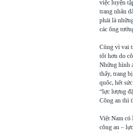
việc luyện t
trang nhân d
phải là nhữn
các ông tướn
Cũng vì vai 
tốt hơn do c
Những hình ả
thấy, trang b
quốc, hết sứ
“lực lượng đ
Công an thì t
Việt Nam có 
công an – lực