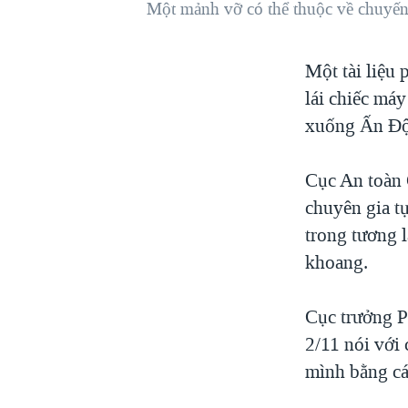
Một mảnh vỡ có thể thuộc về chuyến
VIỆT NAM
NGƯ DÂN VIỆT VÀ LÀN SÓNG
Một tài liệu 
TRỘM HẢI SÂM
lái chiếc má
BÊN KIA QUỐC LỘ: TIẾNG VỌNG
TỪ NÔNG THÔN MỸ
xuống Ấn Độ
QUAN HỆ VIỆT MỸ
Cục An toàn 
chuyên gia tụ
trong tương l
khoang.
Cục trưởng P
2/11 nói với 
mình bằng cá