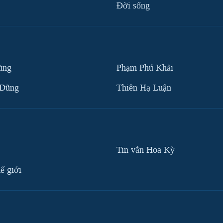
Ðời sống
ùng
Phạm Phú Khải
 Dũng
Thiên Hạ Luận
Tin vắn Hoa Kỳ
ế giới