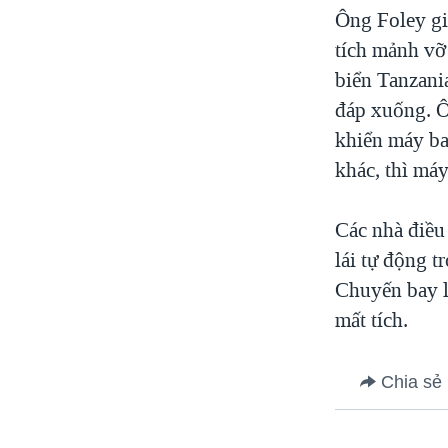
Ông Foley gi
tích mảnh vỡ
biển Tanzani
đáp xuống. Ôn
khiển máy ba
khác, thì má
Các nhà điều 
lái tự động t
Chuyến bay l
mất tích.
Chia sẻ