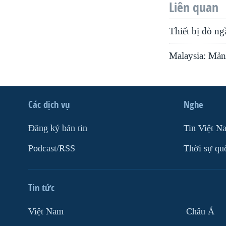
Liên quan
Thiết bị dò n
Malaysia: Mả
Các dịch vụ
Nghe
Ðăng ký bản tin
Tin Việt N
Podcast/RSS
Thời sự qu
Tin tức
Việt Nam
Châu Á