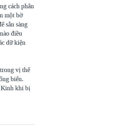
ằng cách phân
ên một bờ
để sẵn sàng
 nào điều
ác dữ kiện
trong vị thế
uống biển.
 Kinh khi bị