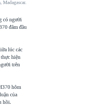
, Madagascar.
ng có người
 370 đâm đầu
iữa lúc các
 thực hiện
người trên
 MH370 hôm
 luận của
 hồi.