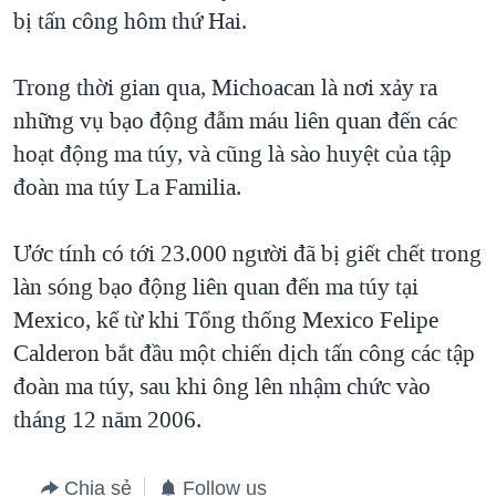
TẠI
bị tấn công hôm thứ Hai.
VIDEO
"Tìm"
NGƯỜI VIỆT HẢI NGOẠI
HÀNH TRÌNH BẦU CỬ 2024
NGHE
ĐỜI SỐNG
Trong thời gian qua, Michoacan là nơi xảy ra
MỘT NĂM CHIẾN TRANH TẠI DẢI GAZA
KINH TẾ
những vụ bạo động đẫm máu liên quan đến các
MẠNG XÃ HỘI
GIẢI MÃ VÀNH ĐAI & CON ĐƯỜNG
KHOA HỌC
hoạt động ma túy, và cũng là sào huyệt của tập
NGÀY TỊ NẠN THẾ GIỚI
đoàn ma túy La Familia.
SỨC KHOẺ
TRỊNH VĨNH BÌNH - NGƯỜI HẠ 'BÊN THẮNG CUỘC'
Ngôn ngữ khác
VĂN HOÁ
GROUND ZERO – XƯA VÀ NAY
Ước tính có tới 23.000 người đã bị giết chết trong
THỂ THAO
làn sóng bạo động liên quan đến ma túy tại
CHI PHÍ CHIẾN TRANH AFGHANISTAN
GIÁO DỤC
Mexico, kể từ khi Tổng thống Mexico Felipe
CÁC GIÁ TRỊ CỘNG HÒA Ở VIỆT NAM
Calderon bắt đầu một chiến dịch tấn công các tập
THƯỢNG ĐỈNH TRUMP-KIM TẠI VIỆT NAM
đoàn ma túy, sau khi ông lên nhậm chức vào
TRỊNH VĨNH BÌNH VS. CHÍNH PHỦ VIỆT NAM
tháng 12 năm 2006.
NGƯ DÂN VIỆT VÀ LÀN SÓNG TRỘM HẢI SÂM
BÊN KIA QUỐC LỘ: TIẾNG VỌNG TỪ NÔNG THÔN MỸ
Chia sẻ
Follow us