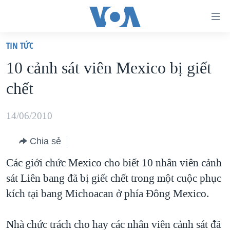
Đường
dẫn
TIN TỨC
truy
TRANG CHỦ
10 cảnh sát viên Mexico bị giết
cập
VIỆT NAM
chết
Tới
HOA KỲ
nội
BIỂN ĐÔNG
14/06/2010
dung
THẾ GIỚI
chính
Chia sẻ
BLOG
Tới
Các giới chức Mexico cho biết 10 nhân viên cảnh
điều
DIỄN ĐÀN
sát Liên bang đã bị giết chết trong một cuộc phục
hướng
MỤC
kích tại bang Michoacan ở phía Đông Mexico.
chính
CHUYÊN ĐỀ
TỰ DO BÁO CHÍ
Đi
HỌC TIẾNG ANH
Nhà chức trách cho hay các nhân viên cảnh sát đã
VẠCH TRẦN TIN GIẢ
CHIẾN TRANH THƯƠNG MẠI CỦA MỸ: QUÁ KHỨ VÀ HIỆN
tới