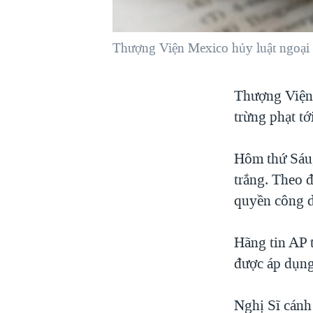
VIỆT NAM
NGƯ DÂN VIỆT VÀ LÀN SÓNG
Thượng Viện Mexico hủy luật ngoại 
TRỘM HẢI SÂM
BÊN KIA QUỐC LỘ: TIẾNG VỌNG
Thượng Viện 
TỪ NÔNG THÔN MỸ
trừng phạt tớ
QUAN HỆ VIỆT MỸ
Hôm thứ Sáu,
trắng. Theo đ
quyền công d
Hãng tin AP t
được áp dụng
Nghị Sĩ cánh