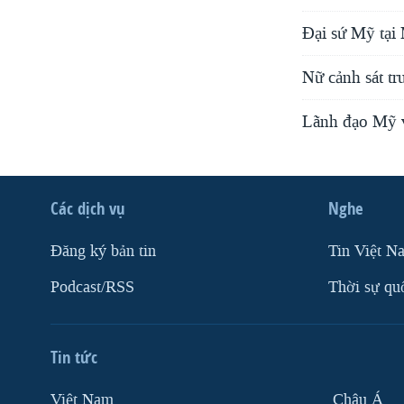
Đại sứ Mỹ tại
Nữ cảnh sát tr
Lãnh đạo Mỹ v
Các dịch vụ
Nghe
Ðăng ký bản tin
Tin Việt N
Podcast/RSS
Thời sự qu
Tin tức
Việt Nam
Châu Á