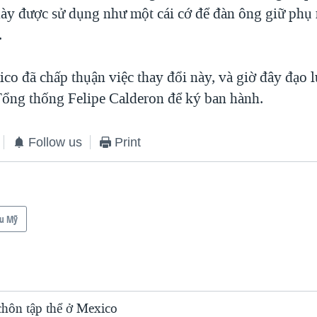
 này được sử dụng như một cái cớ để đàn ông giữ phụ 
.
co đã chấp thụận việc thay đổi này, và giờ đây đạo l
ổng thống Felipe Calderon để ký ban hành.
Follow us
Print
u Mỹ
chôn tập thể ở Mexico