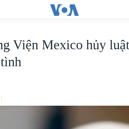
g Viện Mexico hủy luậ
tình