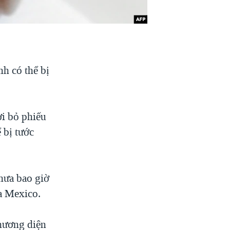
h có thể bị
ời bỏ phiếu
 bị tước
chưa bao giờ
a Mexico.
phương diện