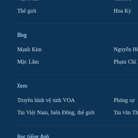
Thế giới
Hoa Kỳ
Blog
Mạnh Kim
Nguyễn H
Mặc Lâm
Phạm Chí
Xem
Truyền hình vệ tinh VOA
Phóng sự
Tin Việt Nam, biển Đông, thế giới
Tin vắn Th
Học tiếng Anh