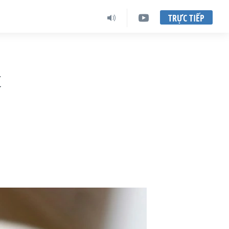
TRỰC TIẾP
t