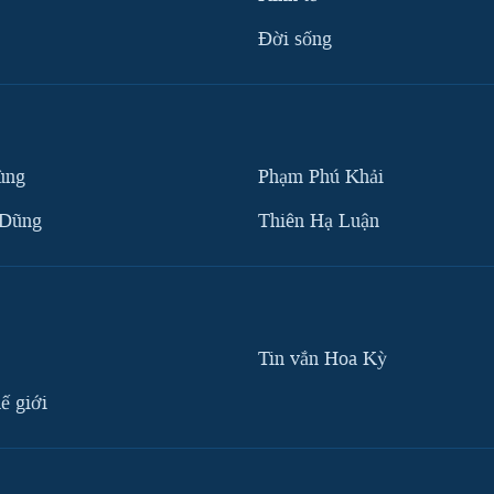
Ðời sống
ùng
Phạm Phú Khải
 Dũng
Thiên Hạ Luận
Tin vắn Hoa Kỳ
ế giới