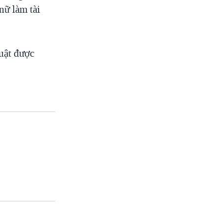
nữ làm tài
uật được