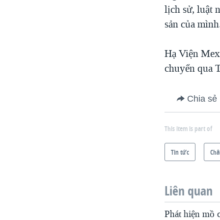
lịch sử, luật
sản của mình
Hạ Viện Mexi
chuyển qua T
Chia sẻ
This item is part of
Tin tức
Châ
Liên quan
Phát hiện mồ 