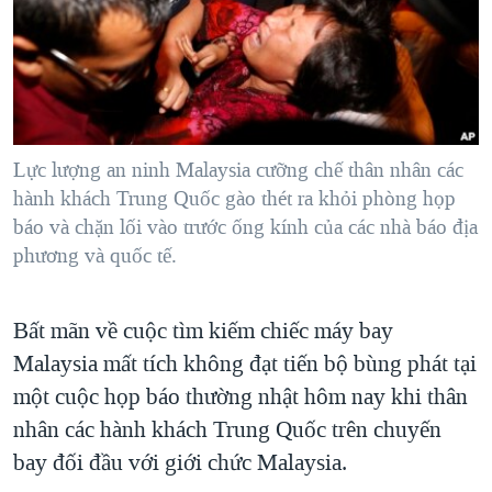
TẠI
VIDEO
"Tìm"
NGƯỜI VIỆT HẢI NGOẠI
HÀNH TRÌNH BẦU CỬ 2024
NGHE
ĐỜI SỐNG
MỘT NĂM CHIẾN TRANH TẠI DẢI GAZA
KINH TẾ
MẠNG XÃ HỘI
GIẢI MÃ VÀNH ĐAI & CON ĐƯỜNG
KHOA HỌC
NGÀY TỊ NẠN THẾ GIỚI
Lực lượng an ninh Malaysia cưỡng chế thân nhân các
SỨC KHOẺ
hành khách Trung Quốc gào thét ra khỏi phòng họp
TRỊNH VĨNH BÌNH - NGƯỜI HẠ 'BÊN THẮNG CUỘC'
Ngôn ngữ khác
VĂN HOÁ
báo và chặn lối vào trước ống kính của các nhà báo địa
GROUND ZERO – XƯA VÀ NAY
phương và quốc tế.
THỂ THAO
CHI PHÍ CHIẾN TRANH AFGHANISTAN
GIÁO DỤC
CÁC GIÁ TRỊ CỘNG HÒA Ở VIỆT NAM
Bất mãn về cuộc tìm kiếm chiếc máy bay
Malaysia mất tích không đạt tiến bộ bùng phát tại
THƯỢNG ĐỈNH TRUMP-KIM TẠI VIỆT NAM
một cuộc họp báo thường nhật hôm nay khi thân
TRỊNH VĨNH BÌNH VS. CHÍNH PHỦ VIỆT NAM
nhân các hành khách Trung Quốc trên chuyến
NGƯ DÂN VIỆT VÀ LÀN SÓNG TRỘM HẢI SÂM
bay đối đầu với giới chức Malaysia.
BÊN KIA QUỐC LỘ: TIẾNG VỌNG TỪ NÔNG THÔN MỸ