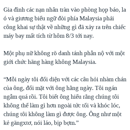
QUAN HỆ VIỆT MỸ
Gia đình các nạn nhân tràn vào phòng họp báo, la
ó và giương biểu ngữ đòi phía Malaysia phải
công khai sự thật về những gì đã xảy ra trên chiếc
máy bay mất tích từ hôm 8/3 tới nay.
Một phụ nữ không rõ danh tánh phẫn nộ với một
giới chức hãng hàng không Malaysia.
“Mỗi ngày tôi đối diện với các câu hỏi nhàm chán
của ông, đối mặt với ông hằng ngày. Tôi ngán
ngẫm quá rồi. Tôi biết ông hiểu rằng chúng tôi
không thể làm gì hơn ngoài tức tối và khóc lóc,
chúng tôi không làm gì được ông. Ông như một
kẻ găngxtơ, nói láo, bịp bợm.”