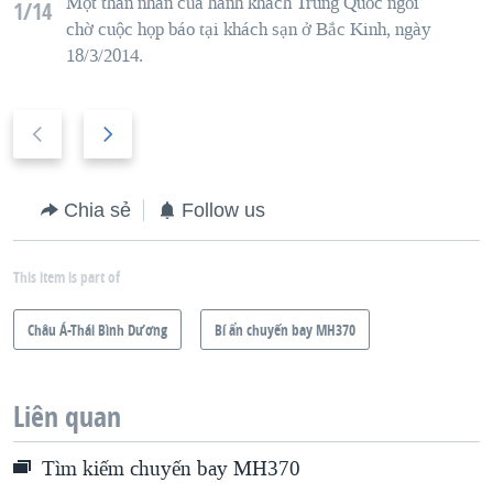
Một thân nhân
của
hành khách
Trung Quốc
ng
ồi
1/14
chờ
cuộc họp báo
tại
khách sạn
ở Bắc Kinh,
ngày
18/3/2014.
P
N
r
e
e
x
Chia sẻ
Follow us
v
t
i
s
This item is part of
o
l
u
i
Châu Á-Thái Bình Dương
Bí ẩn chuyến bay MH370
s
d
s
e
Liên quan
l
i
Tìm kiếm chuyến bay MH370
d