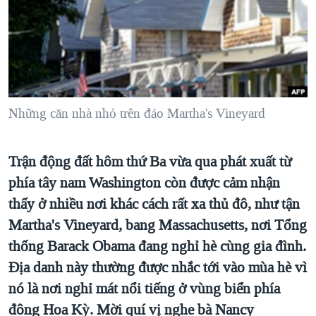
TẠI
VIDEO
"Tìm"
NGƯỜI VIỆT HẢI NGOẠI
HÀNH TRÌNH BẦU CỬ 2024
NGHE
ĐỜI SỐNG
MỘT NĂM CHIẾN TRANH TẠI DẢI GAZA
KINH TẾ
MẠNG XÃ HỘI
GIẢI MÃ VÀNH ĐAI & CON ĐƯỜNG
KHOA HỌC
NGÀY TỊ NẠN THẾ GIỚI
Những căn nhà nhỏ trên đảo Martha's Vineyard
SỨC KHOẺ
TRỊNH VĨNH BÌNH - NGƯỜI HẠ 'BÊN THẮNG CUỘC'
Ngôn ngữ khác
VĂN HOÁ
GROUND ZERO – XƯA VÀ NAY
Trận động đất hôm thứ Ba vừa qua phát xuất từ
THỂ THAO
phía tây nam Washington còn được cảm nhận
CHI PHÍ CHIẾN TRANH AFGHANISTAN
GIÁO DỤC
thấy ở nhiều nơi khác cách rất xa thủ đô, như tận
CÁC GIÁ TRỊ CỘNG HÒA Ở VIỆT NAM
Martha's Vineyard, bang Massachusetts, nơi Tổng
THƯỢNG ĐỈNH TRUMP-KIM TẠI VIỆT NAM
thống Barack Obama đang nghỉ hè cùng gia đình.
TRỊNH VĨNH BÌNH VS. CHÍNH PHỦ VIỆT NAM
Địa danh này thường được nhắc tới vào mùa hè vì
NGƯ DÂN VIỆT VÀ LÀN SÓNG TRỘM HẢI SÂM
nó là nơi nghỉ mát nổi tiếng ở vùng biển phía
đông Hoa Kỳ. Mời quí vị nghe bà Nancy
BÊN KIA QUỐC LỘ: TIẾNG VỌNG TỪ NÔNG THÔN MỸ