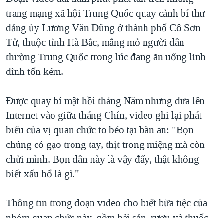
trang mạng xã hội Trung Quốc quay cảnh bí thư
QUAN HỆ VIỆT MỸ
đảng ủy Lương Văn Dũng ở thành phố Cô Sơn
Tử, thuộc tỉnh Hà Bắc, mắng mỏ người dân
thường Trung Quốc trong lúc đang ăn uống linh
đình tốn kém.
Ðược quay bí mật hồi tháng Năm nhưng đưa lên
Internet vào giữa tháng Chín, video ghi lại phát
biểu của vị quan chức to béo tại bàn ăn: "Bọn
chúng có gạo trong tay, thịt trong miệng mà còn
chửi mình. Bọn dân này là vậy đấy, thật không
biết xấu hổ là gì."
Thông tin trong đoạn video cho biết bữa tiệc của
nhóm quan chức này, gồm hải sản, rượu và thuốc