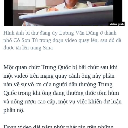
TẠI
VIDEO
"Tìm"
NGƯỜI VIỆT HẢI NGOẠI
HÀNH TRÌNH BẦU CỬ 2024
NGHE
ĐỜI SỐNG
MỘT NĂM CHIẾN TRANH TẠI DẢI GAZA
KINH TẾ
MẠNG XÃ HỘI
Hình ảnh bí thư đảng ủy Lương Văn Dũng ở thành
GIẢI MÃ VÀNH ĐAI & CON ĐƯỜNG
KHOA HỌC
phố Cô Sơn Tử trong đoạn video quay lén, sau đó đã
NGÀY TỊ NẠN THẾ GIỚI
được tải lên trang Sina
SỨC KHOẺ
TRỊNH VĨNH BÌNH - NGƯỜI HẠ 'BÊN THẮNG CUỘC'
Ngôn ngữ khác
VĂN HOÁ
GROUND ZERO – XƯA VÀ NAY
Một quan chức Trung Quốc bị bãi chức sau khi
THỂ THAO
CHI PHÍ CHIẾN TRANH AFGHANISTAN
một video trên mạng quay cảnh ông này phàn
GIÁO DỤC
nàn về sự vô ơn của người dân thường Trung
CÁC GIÁ TRỊ CỘNG HÒA Ở VIỆT NAM
Quốc trong khi ông đang thưởng thức tôm hùm
THƯỢNG ĐỈNH TRUMP-KIM TẠI VIỆT NAM
và uống rượu cao cấp, một vụ việc khiến dư luận
TRỊNH VĨNH BÌNH VS. CHÍNH PHỦ VIỆT NAM
phẫn nộ.
NGƯ DÂN VIỆT VÀ LÀN SÓNG TRỘM HẢI SÂM
BÊN KIA QUỐC LỘ: TIẾNG VỌNG TỪ NÔNG THÔN MỸ
Ðoạn video dài năm phút phát tán trên những