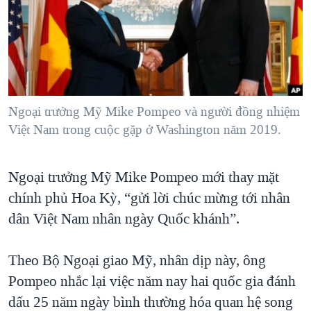
TẠI
VIDEO
"Tìm"
NGƯỜI VIỆT HẢI NGOẠI
HÀNH TRÌNH BẦU CỬ 2024
NGHE
ĐỜI SỐNG
MỘT NĂM CHIẾN TRANH TẠI DẢI GAZA
KINH TẾ
MẠNG XÃ HỘI
GIẢI MÃ VÀNH ĐAI & CON ĐƯỜNG
KHOA HỌC
NGÀY TỊ NẠN THẾ GIỚI
Ngoại trưởng Mỹ Mike Pompeo và người đồng nhiệm
SỨC KHOẺ
Việt Nam trong cuộc gặp ở Washington năm 2019.
TRỊNH VĨNH BÌNH - NGƯỜI HẠ 'BÊN THẮNG CUỘC'
Ngôn ngữ khác
VĂN HOÁ
GROUND ZERO – XƯA VÀ NAY
THỂ THAO
Ngoại trưởng Mỹ Mike Pompeo mới thay mặt
CHI PHÍ CHIẾN TRANH AFGHANISTAN
GIÁO DỤC
chính phủ Hoa Kỳ, “gửi lời chúc mừng tới nhân
CÁC GIÁ TRỊ CỘNG HÒA Ở VIỆT NAM
dân Việt Nam nhân ngày Quốc khánh”.
THƯỢNG ĐỈNH TRUMP-KIM TẠI VIỆT NAM
TRỊNH VĨNH BÌNH VS. CHÍNH PHỦ VIỆT NAM
Theo Bộ Ngoại giao Mỹ, nhân dịp này, ông
Pompeo nhắc lại việc năm nay hai quốc gia đánh
NGƯ DÂN VIỆT VÀ LÀN SÓNG TRỘM HẢI SÂM
dấu 25 năm ngày bình thường hóa quan hệ song
BÊN KIA QUỐC LỘ: TIẾNG VỌNG TỪ NÔNG THÔN MỸ