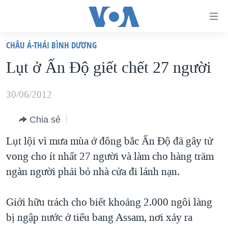
Đường
dẫn
CHÂU Á-THÁI BÌNH DƯƠNG
truy
TRANG CHỦ
Lụt ở Ấn Độ giết chết 27 người
cập
VIỆT NAM
Tới
HOA KỲ
30/06/2012
nội
BIỂN ĐÔNG
dung
Chia sẻ
THẾ GIỚI
chính
Lụt lội vì mưa mùa ở đông bắc Ấn Độ đã gây tử
BLOG
Tới
vong cho ít nhất 27 người và làm cho hàng trăm
điều
DIỄN ĐÀN
ngàn người phải bỏ nhà cửa đi lánh nạn.
hướng
MỤC
chính
Giới hữu trách cho biết khoảng 2.000 ngôi làng
CHUYÊN ĐỀ
TỰ DO BÁO CHÍ
Đi
bị ngập nước ở tiểu bang Assam, nơi xảy ra
HỌC TIẾNG ANH
VẠCH TRẦN TIN GIẢ
CHIẾN TRANH THƯƠNG MẠI CỦA MỸ: QUÁ KHỨ VÀ HIỆN
tới