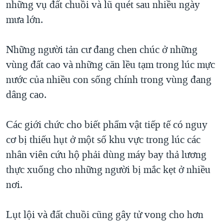
những vụ đất chuồi và lũ quét sau nhiều ngày
TẠI
VIDEO
"Tìm"
NGƯỜI VIỆT HẢI NGOẠI
mưa lớn.
HÀNH TRÌNH BẦU CỬ 2024
NGHE
ĐỜI SỐNG
MỘT NĂM CHIẾN TRANH TẠI DẢI GAZA
Những người tản cư đang chen chúc ở những
KINH TẾ
MẠNG XÃ HỘI
GIẢI MÃ VÀNH ĐAI & CON ĐƯỜNG
vùng đất cao và những căn lều tạm trong lúc mực
KHOA HỌC
NGÀY TỊ NẠN THẾ GIỚI
nước của nhiều con sống chính trong vùng đang
SỨC KHOẺ
dâng cao.
TRỊNH VĨNH BÌNH - NGƯỜI HẠ 'BÊN THẮNG CUỘC'
Ngôn ngữ khác
VĂN HOÁ
GROUND ZERO – XƯA VÀ NAY
THỂ THAO
Các giới chức cho biết phẩm vật tiếp tế có nguy
CHI PHÍ CHIẾN TRANH AFGHANISTAN
cơ bị thiếu hụt ở một số khu vực trong lúc các
GIÁO DỤC
CÁC GIÁ TRỊ CỘNG HÒA Ở VIỆT NAM
nhân viên cứu hộ phải dùng máy bay thả lương
THƯỢNG ĐỈNH TRUMP-KIM TẠI VIỆT NAM
thực xuống cho những người bị mắc kẹt ở nhiều
nơi.
TRỊNH VĨNH BÌNH VS. CHÍNH PHỦ VIỆT NAM
NGƯ DÂN VIỆT VÀ LÀN SÓNG TRỘM HẢI SÂM
Lụt lội và đất chuồi cũng gây tử vong cho hơn
BÊN KIA QUỐC LỘ: TIẾNG VỌNG TỪ NÔNG THÔN MỸ