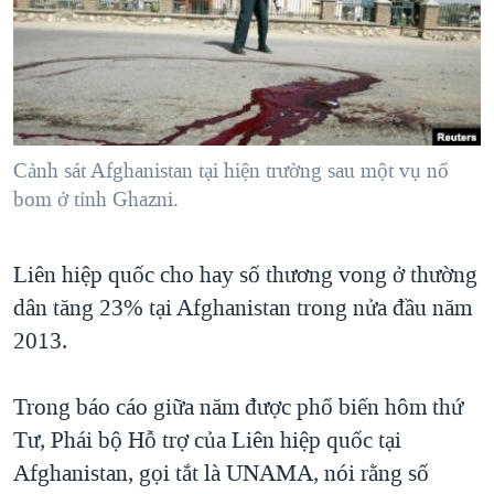
TẠI
VIDEO
"Tìm"
NGƯỜI VIỆT HẢI NGOẠI
HÀNH TRÌNH BẦU CỬ 2024
NGHE
ĐỜI SỐNG
MỘT NĂM CHIẾN TRANH TẠI DẢI GAZA
KINH TẾ
MẠNG XÃ HỘI
GIẢI MÃ VÀNH ĐAI & CON ĐƯỜNG
KHOA HỌC
NGÀY TỊ NẠN THẾ GIỚI
Cảnh sát Afghanistan tại hiện trường sau một vụ nổ
SỨC KHOẺ
bom ở tỉnh Ghazni.
TRỊNH VĨNH BÌNH - NGƯỜI HẠ 'BÊN THẮNG CUỘC'
Ngôn ngữ khác
VĂN HOÁ
GROUND ZERO – XƯA VÀ NAY
THỂ THAO
Liên hiệp quốc cho hay số thương vong ở thường
CHI PHÍ CHIẾN TRANH AFGHANISTAN
GIÁO DỤC
dân tăng 23% tại Afghanistan trong nửa đầu năm
CÁC GIÁ TRỊ CỘNG HÒA Ở VIỆT NAM
2013.
THƯỢNG ĐỈNH TRUMP-KIM TẠI VIỆT NAM
Trong báo cáo giữa năm được phổ biến hôm thứ
TRỊNH VĨNH BÌNH VS. CHÍNH PHỦ VIỆT NAM
Tư, Phái bộ Hỗ trợ của Liên hiệp quốc tại
NGƯ DÂN VIỆT VÀ LÀN SÓNG TRỘM HẢI SÂM
Afghanistan, gọi tắt là UNAMA, nói rằng số
BÊN KIA QUỐC LỘ: TIẾNG VỌNG TỪ NÔNG THÔN MỸ